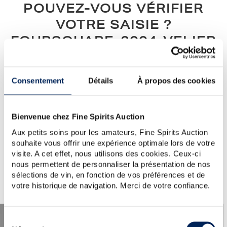
POUVEZ-VOUS VÉRIFIER
VOTRE SAISIE ?
FOURSQUARE-2004-VELIER
Notre conseil :
vérifiez l’orthographe, l’ordre des mots, ou
simplifiez votre demande (un seul mot clé)...
Consentement
Détails
À propos des cookies
Si vous avez besoin d'aide ou si vous souhaitez poser une
question au service clientèle, veuillez visiter la section
d'aide
.
Vous pouvez également créer une alerte en cliquant sur le
Bienvenue chez Fine Spirits Auction
bouton ci-dessous.
Aux petits soins pour les amateurs, Fine Spirits Auction
souhaite vous offrir une expérience optimale lors de votre
Créer une alerte
visite. A cet effet, nous utilisons des cookies. Ceux-ci
nous permettent de personnaliser la présentation de nos
sélections de vin, en fonction de vos préférences et de
votre historique de navigation. Merci de votre confiance.
Sélection