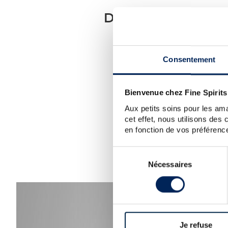
DÉSOLÉ, NOUS 
POUV
Consentement
Notre conseil :
vérif
Si vous avez besoin d'aide ou
Bienvenue chez Fine Spirits
Vous po
Aux petits soins pour les ama
cet effet, nous utilisons des
en fonction de vos préférence
Sélection
Nécessaires
du
consentement
Je refuse