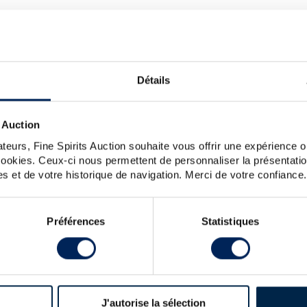
NE TROUVONS PAS LE SPIRIT
EZ-VOUS VÉRIFIER VOTRE SAI
HIBIKI-OF.-BLOSSOM
Détails
iez l’orthographe, l’ordre des mots, ou simplifiez votre demande 
 si vous souhaitez poser une question au service clientèle, veui
 Auction
uvez également créer une alerte en cliquant sur le bouton ci-
teurs, Fine Spirits Auction souhaite vous offrir une expérience op
Créer une alerte
 cookies. Ceux-ci nous permettent de personnaliser la présentatio
s et de votre historique de navigation. Merci de votre confiance.
Préférences
Statistiques
LES DERNIÈRES ACTUALITÉS
J'autorise la sélection