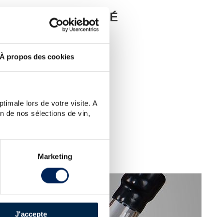
UEUX RECHERCHÉ
SIE ?
À propos des cookies
(un seul mot clé)...
llez visiter la section
d'aide
.
dessous.
timale lors de votre visite. A
n de nos sélections de vin,
Marketing
J'accepte