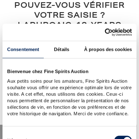
POUVEZ-VOUS VÉRIFIER
VOTRE SAISIE ?
LAPHROAIG-18-YEARS
Notre conseil :
vérifiez l’orthographe, l’ordre des mots, ou
simplifiez votre demande (un seul mot clé)...
Consentement
Détails
À propos des cookies
Si vous avez besoin d'aide ou si vous souhaitez poser une
question au service clientèle, veuillez visiter la section
d'aide
.
Vous pouvez également créer une alerte en cliquant sur le
Bienvenue chez Fine Spirits Auction
bouton ci-dessous.
Aux petits soins pour les amateurs, Fine Spirits Auction
souhaite vous offrir une expérience optimale lors de votre
Créer une alerte
visite. A cet effet, nous utilisons des cookies. Ceux-ci
nous permettent de personnaliser la présentation de nos
sélections de vin, en fonction de vos préférences et de
votre historique de navigation. Merci de votre confiance.
Sélection