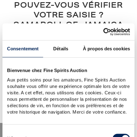
POUVEZ-VOUS VÉRIFIER
VOTRE SAISIE ?
SAMAROLI-OF-JAMAICA
Notre conseil :
vérifiez l’orthographe, l’ordre des mots, ou
simplifiez votre demande (un seul mot clé)...
Consentement
Détails
À propos des cookies
Si vous avez besoin d'aide ou si vous souhaitez poser une
question au service clientèle, veuillez visiter la section
d'aide
.
Vous pouvez également créer une alerte en cliquant sur le
Bienvenue chez Fine Spirits Auction
bouton ci-dessous.
Aux petits soins pour les amateurs, Fine Spirits Auction
souhaite vous offrir une expérience optimale lors de votre
Créer une alerte
visite. A cet effet, nous utilisons des cookies. Ceux-ci
nous permettent de personnaliser la présentation de nos
sélections de vin, en fonction de vos préférences et de
votre historique de navigation. Merci de votre confiance.
Sélection