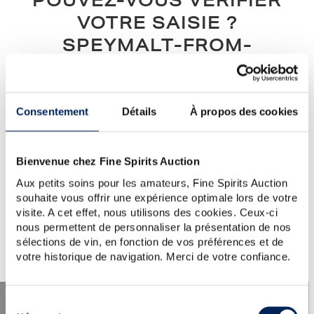
POUVEZ-VOUS VÉRIFIER
VOTRE SAISIE ?
SPEYMALT-FROM-
MACALLAN
Notre conseil :
vérifiez l’orthographe, l’ordre des mots, ou
Consentement
Détails
À propos des cookies
simplifiez votre demande (un seul mot clé)...
Si vous avez besoin d'aide ou si vous souhaitez poser une
question au service clientèle, veuillez visiter la section
d'aide
.
Bienvenue chez Fine Spirits Auction
Vous pouvez également créer une alerte en cliquant sur le
bouton ci-dessous.
Aux petits soins pour les amateurs, Fine Spirits Auction
souhaite vous offrir une expérience optimale lors de votre
visite. A cet effet, nous utilisons des cookies. Ceux-ci
Créer une alerte
nous permettent de personnaliser la présentation de nos
sélections de vin, en fonction de vos préférences et de
votre historique de navigation. Merci de votre confiance.
Sélection