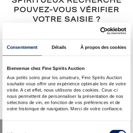
SPIRITUEUX RECHERCHÉ
POUVEZ-VOUS VÉRIFIER
VOTRE SAISIE ?
Notre conseil :
vérifiez l’orthographe, l’ordre des mots, ou
simplifiez votre demande (un seul mot clé)...
Si vous avez besoin d'aide ou si vous souhaitez poser une
Consentement
Détails
À propos des cookies
question au service clientèle, veuillez visiter la section
d'aide
.
Vous pouvez également créer une alerte en cliquant sur le
bouton ci-dessous.
Bienvenue chez Fine Spirits Auction
Aux petits soins pour les amateurs, Fine Spirits Auction
Créer une alerte
souhaite vous offrir une expérience optimale lors de votre
visite. A cet effet, nous utilisons des cookies. Ceux-ci
nous permettent de personnaliser la présentation de nos
sélections de vin, en fonction de vos préférences et de
votre historique de navigation. Merci de votre confiance.
Sélection