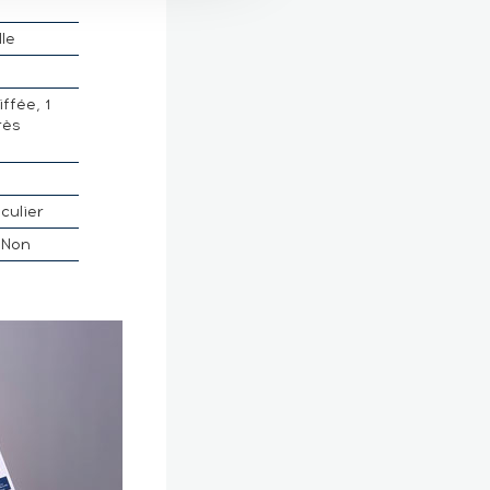
lle
ffée, 1
rès
é
culier
Non