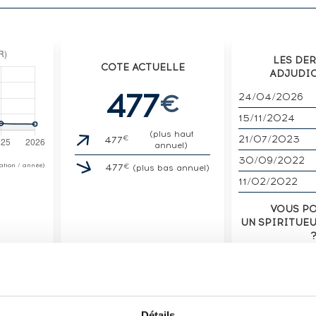
LES DE
COTE ACTUELLE
ADJUDI
477
€
24/04/2026
15/11/2024
(plus haut
€
21/07/2023
477
annuel)
30/09/2022
€
otation / année)
477
(plus bas annuel)
11/02/2022
VOUS P
UN SPIRITUE
VENDE
Détails