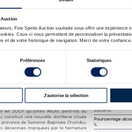
LOT
 Auction
 N°641 - BOTTLED 2014 LMDW TAY BAK CHIANG - I
teurs, Fine Spirits Auction souhaite vous offrir une expérience op
 cookies. Ceux-ci nous permettent de personnaliser la présentatio
s et de votre historique de navigation. Merci de votre confiance.
CARACTÉRISTIQ
DÉTAILLÉES
né par La Maison du Whisky de Chichibu
Préférences
Statistiques
llé au degré naturel en 2014 après un
Distillerie :
Chichi
 premier remplissage. L'étiquette est
Millesime :
2009
en Tay Bak Chiang : « In the Mood for Love
Embouteilleur :
Of
Appellation :
Single
J'autorise la sélection
Whisky
roduction. Propriétaire : Venture Whisky.
Région :
Japon , H
Saitama
st en 2007 qu'Ichiro Akuto, petit-fils du
, construit une nouvelle distillerie située
Pourcentage alcool
 province de Saitama. Baptisée Chichibu,
%
urs décennies marquées par la fermeture