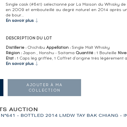
Single cask (#641) sélectionné par La Maison du Whisky de C
en 2009 et embouteillé au degré naturel en 2014 après un
de bour…
En savoir plus
DESCRIPTION DU LOT
Distillerie :
Chichibu
Appellation :
Single Malt Whisky
Région :
Japon , Honshu - Saitama
Quantité :
1 Bouteille
Nive
Etat :
1 Caps lég griffée, 1 Coffret d'origine très légèrement
En savoir plus
AJOUTER À MA
COLLECTION
ITS AUCTION
 N°641 - BOTTLED 2014 LMDW TAY BAK CHIANG - I