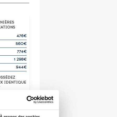
RNIÈRES
CATIONS
476€
560€
774€
1 298€
944€
OSSÉDEZ
UX IDENTIQUE
?
Z-LE !
À propos des cookies