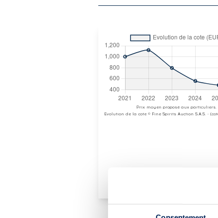
Prix moyen proposé aux particuliers.
Evolution de la cote © Fine Spirits Auction S.A.S. - (c
Consentement