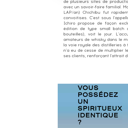
de plusieurs sites de product
avec un savoir-faire familial. M
LAP/an) Chichibu fut rapideme
convoitises. C'est sous l'appe
Ichiro propose de façon excl
édition de type small batch 
bouteilles), voit le jour. L'ac
amateurs de whisky dans le mo
la voie royale des distilleries à
n'a eu de cesse de multiplier 
ses clients, renforçant l'attrait 
VOUS
POSSÉDEZ
UN
SPIRITUEUX
IDENTIQUE
?