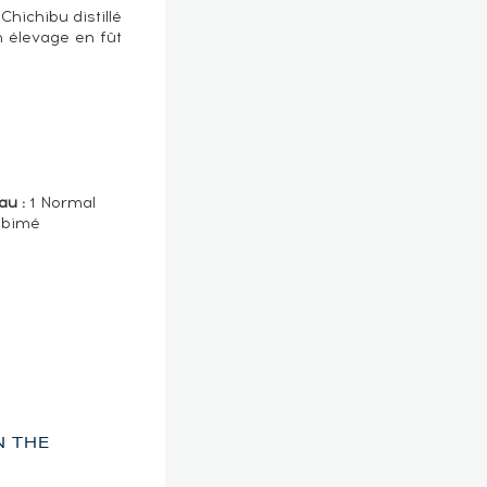
hichibu distillé
 élevage en fût
au :
1 Normal
 abimé
N THE