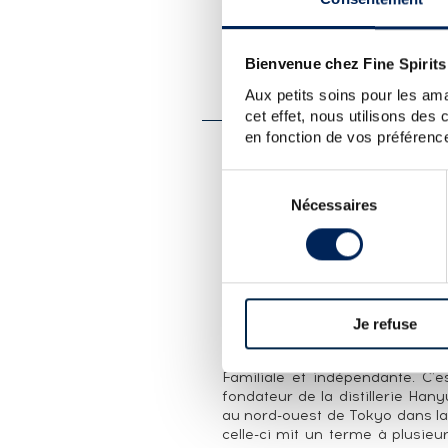
PRÉSENTATION DU 
Bienvenue chez Fine Spirits
CHICHIBU 2009 OF. CASK
MOOD FOR LOVE
Aux petits soins pour les ama
cet effet, nous utilisons des
en fonction de vos préférence
LA CUVÉE
Sélection
Single cask (#641) sélection
Nécessaires
du
distillé en 2009 et emboutei
consentement
élevage en fût de bourbon de
l'œuvre de l'artiste singapouri
» (2009).
LA DISTILLERIE CHICHIBU
Je refuse
Japon, Saitama. Distillerie en p
Familiale et indépendante. C'e
fondateur de la distillerie Hanyu
au nord-ouest de Tokyo dans la
celle-ci mit un terme à plusie