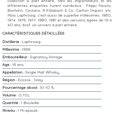
collection à part entière, tant les importateurs et les
différentes étiquettes furent nombreux : Filippi Fausto,
Bonfanti, Cinzano, R.H.Elsbach & Co, Carlton Import, etc.
Mais Laphroaig, c'est aussi de superbe millésimes, 1960,
1974, 1976, 1977, 1980, 1981 et des versions âgées de 15 à
40 ans, bref, un univers à part entière.
CARACTÉRISTIQUES DÉTAILLÉES
Distillerie :
Laphroaig
Millesime :
1995
Embouteilleur :
Signatory Vintage
Age :
16 ans
Appellation :
Single Malt Whisky
Région :
Ecosse , Islay
Pourcentage alcool :
57.10 %
Volume :
0.70L
Quantité :
1 Bouteille
Niveau :
1 Mi-epaule