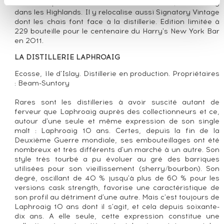
il fait l'acquisition de la distillerie Edradour, à Pitlochry
dans les Highlands. Il y relocalise aussi Signatory Vintage
dont les chais font face à la distillerie. Edition limitée à
229 bouteille pour le centenaire du Harry's New York Bar
en 2011.
LA DISTILLERIE LAPHROAIG
Ecosse, île d'Islay. Distillerie en production. Propriétaires
: Beam-Suntory
Rares sont les distilleries à avoir suscité autant de
ferveur que Laphroaig auprès des collectionneurs et ce,
autour d'une seule et même expression de son single
malt : Laphroaig 10 ans. Certes, depuis la fin de la
Deuxième Guerre mondiale, ses embouteillages ont été
nombreux et très différents d'un marché à un autre. Son
style très tourbé a pu évoluer au gré des barriques
utilisées pour son vieillissement (sherry/bourbon). Son
degré, oscillant de 40 % jusqu'à plus de 60 % pour les
versions cask strength, favorise une caractéristique de
son profil au détriment d'une autre. Mais c'est toujours de
Laphroaig 10 ans dont il s'agit, et cela depuis soixante-
dix ans. A elle seule, cette expression constitue une