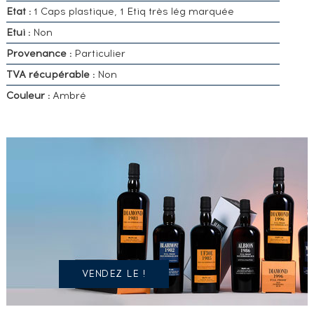
Etat :
1 Caps plastique, 1 Etiq très lég marquée
Etui :
Non
Provenance :
Particulier
TVA récupérable :
Non
Couleur :
Ambré
VOUS
POSSÉDEZ
UN
SPIRITUEUX
IDENTIQUE
?
VENDEZ LE !