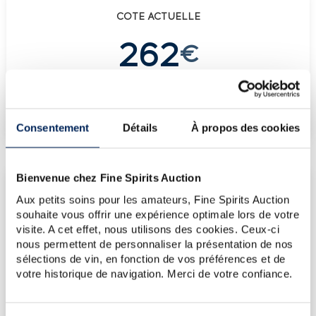
COTE ACTUELLE
262
€
€
262
(plus haut annuel)
€
179
(plus bas annuel)
Consentement
Détails
À propos des cookies
Bienvenue chez Fine Spirits Auction
LES DERNIÈRES ADJUDICATIONS
Aux petits soins pour les amateurs, Fine Spirits Auction
17/07/2026
262€
souhaite vous offrir une expérience optimale lors de votre
visite. A cet effet, nous utilisons des cookies. Ceux-ci
17/07/2026
262€
nous permettent de personnaliser la présentation de nos
17/07/2026
262€
sélections de vin, en fonction de vos préférences et de
votre historique de navigation. Merci de votre confiance.
13/03/2026
178€
13/12/2024
214€