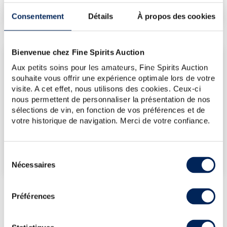
-
(plus bas annuel)
Consentement
Détails
À propos des cookies
Bienvenue chez Fine Spirits Auction
LES DERNIÈRES ADJUDICATIONS
Aux petits soins pour les amateurs, Fine Spirits Auction
13/12/2024
166€
souhaite vous offrir une expérience optimale lors de votre
visite. A cet effet, nous utilisons des cookies. Ceux-ci
13/12/2024
178€
nous permettent de personnaliser la présentation de nos
10/12/2021
188€
sélections de vin, en fonction de vos préférences et de
votre historique de navigation. Merci de votre confiance.
VOUS POSSÉDEZ
UN SPIRITUEUX IDENTIQUE ?
Sélection
VENDEZ-LE !
Nécessaires
du
consentement
Préférences
PRÉSENTATION DU LOT