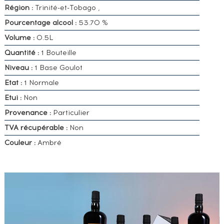
Région :
Trinité-et-Tobago ,
Pourcentage alcool :
53.70 %
Volume :
0.5L
Quantité :
1 Bouteille
Niveau :
1 Base Goulot
Etat :
1 Normale
Etui :
Non
Provenance :
Particulier
TVA récupérable :
Non
Couleur :
Ambré
VOUS
POSSÉDEZ
UN
SPIRITUEUX