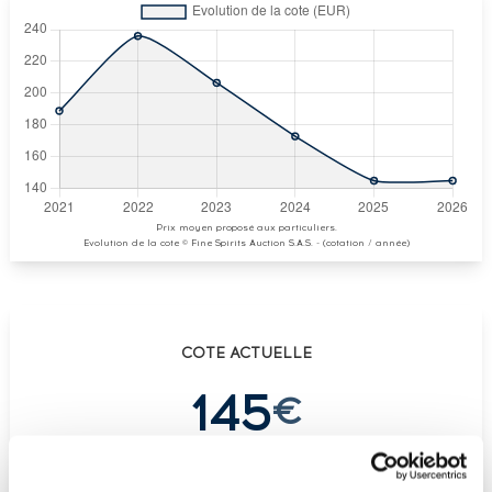
Prix moyen proposé aux particuliers.
Evolution de la cote © Fine Spirits Auction S.A.S. - (cotation / année)
COTE ACTUELLE
145
€
-
(plus haut annuel)