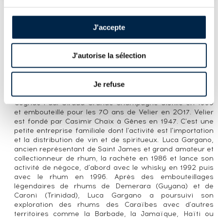
J'accepte
PRÉSENTATION DU LOT
PAUL GIRAUD 1999 OF. FIN DU SIÈCLE
J'autorise la sélection
VELIER 70TH ANNIVERSARY
Je refuse
LA CUVÉE
Cognac Paul Giraud Grande Champagne distillé en 1999
et embouteillé pour les 70 ans de Velier en 2017. Velier
est fondé par Casimir Chaix à Gênes en 1947. C'est une
petite entreprise familiale dont l'activité est l'importation
et la distribution de vin et de spiritueux. Luca Gargano,
ancien représentant de Saint James et grand amateur et
collectionneur de rhum, la rachète en 1986 et lance son
activité de négoce, d'abord avec le whisky en 1992 puis
avec le rhum en 1996. Après des embouteillages
légendaires de rhums de Demerara (Guyana) et de
Caroni (Trinidad), Luca Gargano a poursuivi son
exploration des rhums des Caraïbes avec d'autres
territoires comme la Barbade, la Jamaïque, Haïti ou