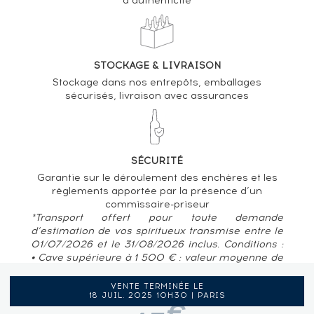
d’authenticité
STOCKAGE & LIVRAISON
Stockage dans nos entrepôts, emballages
sécurisés, livraison avec assurances
SÉCURITÉ
Garantie sur le déroulement des enchères et les
règlements apportée par la présence d’un
commissaire-priseur
*Transport offert pour toute demande
d’estimation de vos spiritueux transmise entre le
01/07/2026 et le 31/08/2026 inclus. Conditions :
• Cave supérieure à 1 500 € : valeur moyenne de
80 € / bouteille • Pour des caves situées en
France métropolitaine, Belgique, Luxembourg
VENTE TERMINÉE LE
18 JUIL. 2025 10H30 | PARIS