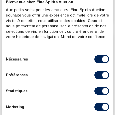
Bienvenue chez Fine Spirits Auction
€
73
(plus haut annuel)
Aux petits soins pour les amateurs, Fine Spirits Auction
€
67
(plus bas annuel)
souhaite vous offrir une expérience optimale lors de votre
visite. A cet effet, nous utilisons des cookies. Ceux-ci
nous permettent de personnaliser la présentation de nos
sélections de vin, en fonction de vos préférences et de
votre historique de navigation. Merci de votre confiance.
LES DERNIÈRES ADJUDICATIONS
03/10/2025
66€
Sélection
03/10/2025
72€
Nécessaires
du
03/10/2025
72€
consentement
18/07/2025
50€
Préférences
18/07/2025
53€
VOUS POSSÉDEZ
Statistiques
UN SPIRITUEUX IDENTIQUE ?
VENDEZ-LE !
Marketing