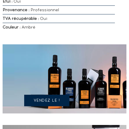
Etui :
Oui
Provenance :
Professionnel
TVA récupérable :
Oui
Couleur :
Ambré
VOUS
POSSÉDEZ
UN
SPIRITUEUX
IDENTIQUE
?
VENDEZ LE !