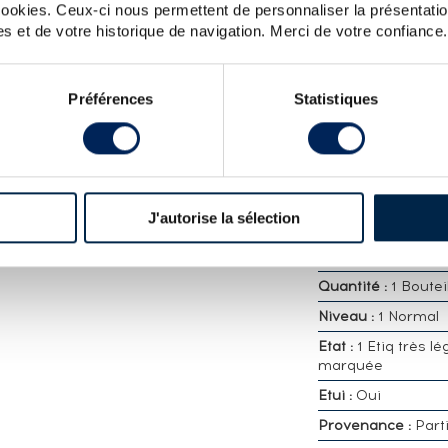
 cookies. Ceux-ci nous permettent de personnaliser la présentatio
s et de votre historique de navigation. Merci de votre confiance.
CARACTÉRISTIQ
DÉTAILLÉES
partir du premier cru, Grande Champagne.
Distillerie :
Daniel 
Préférences
Statistiques
Embouteilleur :
Of
Appellation :
Cogn
Champagne
Région :
France C
J'autorise la sélection
Pourcentage alcool
Volume :
0.70L
Quantité :
1 Boutei
Niveau :
1 Normal
Etat :
1 Etiq très lé
marquée
Etui :
Oui
Provenance :
Parti