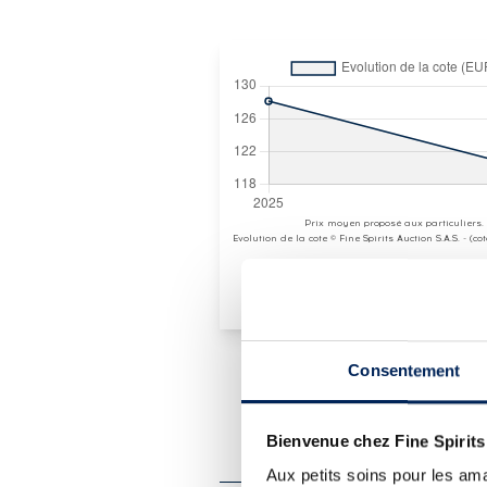
Prix moyen proposé aux particuliers.
Evolution de la cote © Fine Spirits Auction S.A.S. - (c
Consentement
PRÉSENTATION DU 
Bienvenue chez Fine Spirits
DANIEL BOUJU OF. RESE
Aux petits soins pour les ama