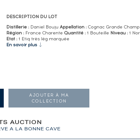
DESCRIPTION DU LOT
Distillerie :
Daniel Bouju
Appellation :
Cognac Grande Champ
Région :
France Charente
Quantité :
1 Bouteille
Niveau :
1 No
Etat :
1 Etiq très lég marquée
En savoir plus
AJOUTER À MA
COLLECTION
ITS AUCTION
RVE A LA BONNE CAVE