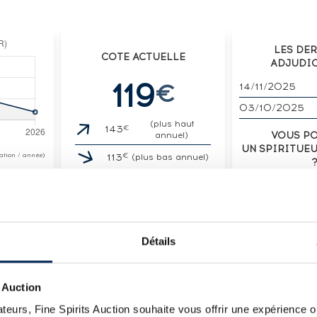
LES DE
COTE ACTUELLE
ADJUDI
119
€
14/11/2025
03/10/2025
(plus haut
€
143
VOUS P
annuel)
UN SPIRITUE
€
otation / année)
113
(plus bas annuel)
VENDE
Détails
LOT
 Auction
RVE A LA BONNE CAVE
teurs, Fine Spirits Auction souhaite vous offrir une expérience op