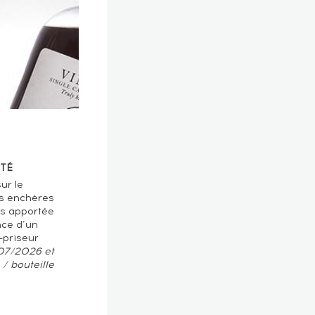
TÉ
ur le
s enchères
ts apportée
nce d’un
-priseur
/07/2026 et
/ bouteille