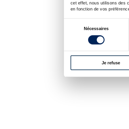
cet effet, nous utilisons des
en fonction de vos préférence
LA CUVÉE
Cognac Daniel Bouju distillé à 
Sélection
Nécessaires
du
consentement
Je refuse