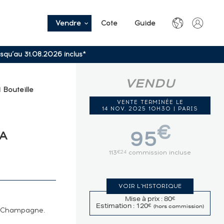
Vendre
Cote
Guide
usqu’au 31.08.2026 inclus*
VENDU
 Bouteille
VENTE TERMINÉE LE
14 NOV. 2025 10H30 | PARIS
€
LA
95
113
commission incluse
€24
VOIR L'HISTORIQUE
Mise à prix : 80
€
Estimation : 120
€
(hors commission)
de Champagne.