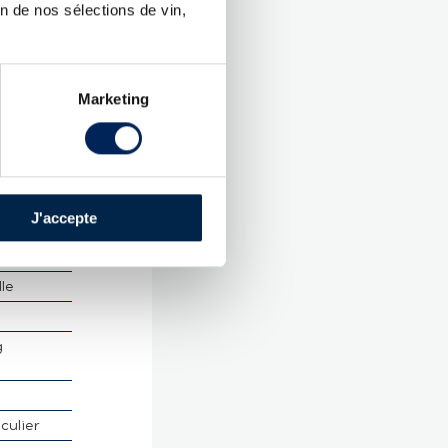
n de nos sélections de vin,
UES
Bouju
Marketing
.
ac Grande
harente
J'accepte
 :
40 %
lle
g
culier