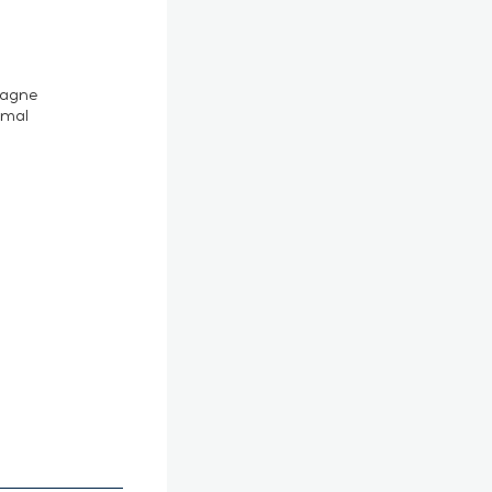
agne
rmal