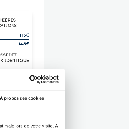
RNIÈRES
CATIONS
113€
143€
OSSÉDEZ
UX IDENTIQUE
?
Z-LE !
À propos des cookies
timale lors de votre visite. A