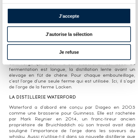
J'accepte
PRÉSENTATION DU LOT
WATERFORD OF. LACKEN EDITION 1.1
SINGLE FARM ORIGIN
J'autorise la sélection
LA CUVÉE
Je refuse
Comme toujours, Waterford met à l'honneur le terroir
dont l'orge qui a servi à son élaboration est issue. La
fermentation est longue, la distillation lente avant un
élevage en fût de chêne. Pour chaque embouteillage,
c'est l'orge d'une seule ferme qui est utilisée. Ici, il s'agit
de l'orge de la ferme Lacken.
LA DISTILLERIE WATERFORD
Waterford a d'abord été conçu par Diageo en 2003
comme une brasserie pour Guinness. Elle est rachetée
par Mark Reynier en 2014, un franc-tireur ancien
propriétaire de Bruichladdich où son travail avait déjà
souligné l'importance de l'orge dans les saveurs du
whisky. Aussi n'utilise-t-il dans sa nouvelle distillerie que