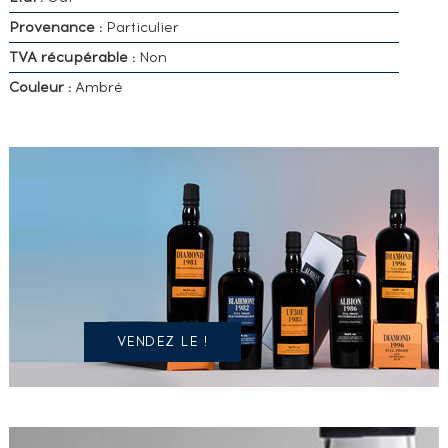
Provenance :
Particulier
TVA récupérable :
Non
Couleur :
Ambré
VOUS
POSSÉDEZ
UN
SPIRITUEUX
IDENTIQUE
?
VENDEZ LE !