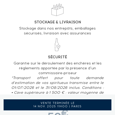
STOCKAGE & LIVRAISON
Stockage dans nos entrepôts, emballages
sécurisés, livraison avec assurances
SÉCURITÉ
Garantie sur le déroulement des enchères et les
règlements apportée par la présence d’un
commissaire-priseur
*Transport offert pour toute demande
d’estimation de vos spiritueux transmise entre le
01/07/2026 et le 31/08/2026 inclus. Conditions :
• Cave supérieure à 1 500 € : valeur moyenne de
80 € / bouteille • Pour des caves situées en
France métropolitaine, Belgique, Luxembourg
VENTE TERMINÉE LE
14 NOV. 2025 11H00 | PARIS
€