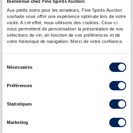
Bienvenue chez Fine Spirits Auction
€
60
(plus bas annuel)
Aux petits soins pour les amateurs, Fine Spirits Auction
souhaite vous offrir une expérience optimale lors de votre
visite. A cet effet, nous utilisons des cookies. Ceux-ci
nous permettent de personnaliser la présentation de nos
sélections de vin, en fonction de vos préférences et de
LES DERNIÈRES ADJUDICATIONS
votre historique de navigation. Merci de votre confiance.
30/01/2026
60€
30/01/2026
72€
Sélection
Nécessaires
30/01/2026
59€
du
consentement
14/11/2025
59€
14/11/2025
59€
Préférences
VOUS POSSÉDEZ
UN SPIRITUEUX IDENTIQUE ?
Statistiques
VENDEZ-LE !
Marketing