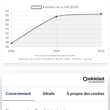
Prix moyen proposé aux particuliers.
Evolution de la cote © Fine Spirits Auction S.A.S. - (cotation / année)
COTE ACTUELLE
61
Consentement
Détails
À propos des cookies
€
€
73
(plus haut annuel)