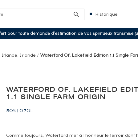
Historique
ffert pour toute demande d’estimation de vos spiritueux transmise j
/
Irlande, Irlande
/
Waterford Of. Lakefield Edition 1.1 Single Far
WATERFORD OF. LAKEFIELD EDI
1.1 SINGLE FARM ORIGIN
50
|
0.70L
%
Comme toujours, Waterford met à l'honneur le terroir dont l'