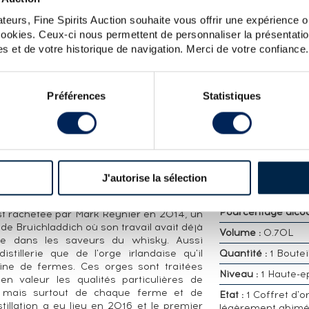
LOT
teurs, Fine Spirits Auction souhaite vous offrir une expérience op
D EDITION 1.1 SINGLE FARM ORIGIN
 cookies. Ceux-ci nous permettent de personnaliser la présentatio
s et de votre historique de navigation. Merci de votre confiance.
CARACTÉRISTIQ
DÉTAILLÉES
Préférences
Statistiques
à l'honneur le terroir dont l'orge qui a
issue. La fermentation est longue, la
Distillerie :
Waterf
 élevage en fût de chêne. Pour chaque
Embouteilleur :
Of
 seule ferme qui est utilisée. Ici, il s'agit
Appellation :
Single
Whisky
J'autorise la sélection
Région :
Irlande ,
onçu par Diageo en 2003 comme une
Pourcentage alcool
est rachetée par Mark Reynier en 2014, un
 de Bruichladdich où son travail avait déjà
Volume :
0.70L
rge dans les saveurs du whisky. Aussi
distillerie que de l'orge irlandaise qu'il
Quantité :
1 Boutei
ine de fermes. Ces orges sont traitées
Niveau :
1 Haute-e
en valeur les qualités particulières de
) mais surtout de chaque ferme et de
Etat :
1 Coffret d'o
tillation a eu lieu en 2016 et le premier
légèrement abim