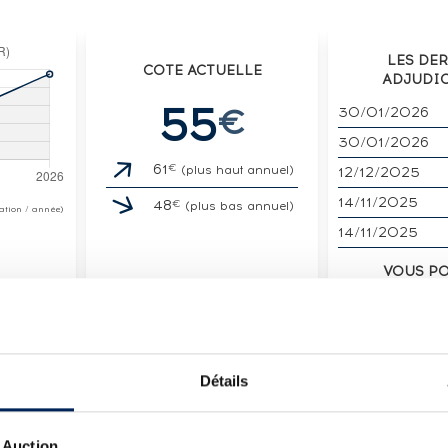
LES DE
COTE ACTUELLE
ADJUDI
55
€
30/01/2026
30/01/2026
€
61
(plus haut annuel)
12/12/2025
14/11/2025
€
48
(plus bas annuel)
otation / année)
14/11/2025
VOUS P
UN SPIRITUE
VENDE
Détails
 Auction