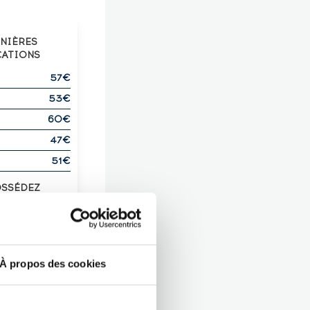
RNIÈRES
CATIONS
57€
53€
60€
47€
51€
OSSÉDEZ
UX IDENTIQUE
?
Z-LE !
À propos des cookies