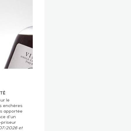
TÉ
ur le
s enchères
ts apportée
nce d’un
-priseur
/07/2026 et