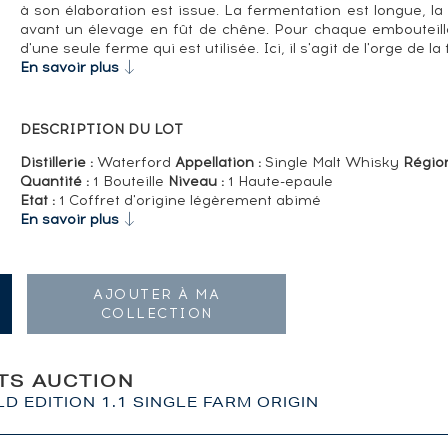
à son élaboration est issue. La fermentation est longue, la d
avant un élevage en fût de chêne. Pour chaque embouteilla
d'une seule ferme qui est utilisée. Ici, il s'agit de l'orge de la
En savoir plus
DESCRIPTION DU LOT
Distillerie :
Waterford
Appellation :
Single Malt Whisky
Régio
Quantité :
1 Bouteille
Niveau :
1 Haute-epaule
Etat :
1 Coffret d'origine légèrement abimé
En savoir plus
AJOUTER À MA
COLLECTION
ITS AUCTION
D EDITION 1.1 SINGLE FARM ORIGIN