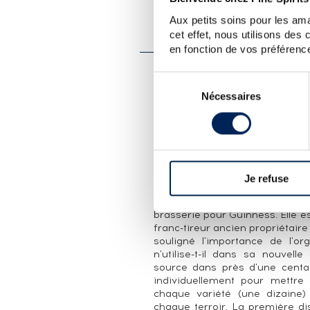
PRÉSENTATION DU 
Aux petits soins pour les ama
WATERFORD OF. LAKEFIEL
cet effet, nous utilisons des
en fonction de vos préférence
Sélection
LA CUVÉE
Nécessaires
du
Comme toujours, Waterford met 
consentement
servi à son élaboration est 
distillation lente avant un
embouteillage, c'est l'orge d'une
de l'orge de la ferme Lakefield.
Je refuse
LA DISTILLERIE WATERFORD
Waterford a d'abord été c
brasserie pour Guinness. Elle 
franc-tireur ancien propriétaire
souligné l'importance de l'o
n'utilise-t-il dans sa nouvelle 
source dans près d'une centa
individuellement pour mettre 
chaque variété (une dizaine
chaque terroir. La première dis