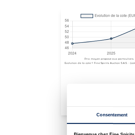
Prix moyen proposé aux particuliers.
Evolution de la cote © Fine Spirits Auction S.A.S. - (c
Consentement
Bienvenue chez Fine Spirits