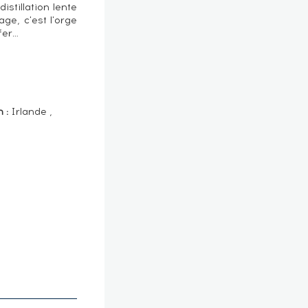
istillation lente
ge, c'est l'orge
 fer…
n :
Irlande ,