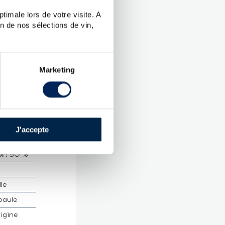
timale lors de votre visite. A
n de nos sélections de vin,
UES
Marketing
ord
.
 Malt
J'accepte
 :
50 %
lle
paule
rigine
é