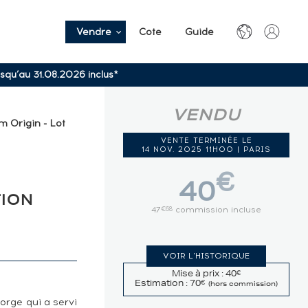
Vendre
Cote
Guide
usqu’au 31.08.2026 inclus*
VENDU
m Origin - Lot
VENTE TERMINÉE LE
14 NOV. 2025 11H00 | PARIS
€
40
TION
47
commission incluse
€68
VOIR L'HISTORIQUE
Mise à prix : 40
€
Estimation : 70
€
(hors commission)
orge qui a servi