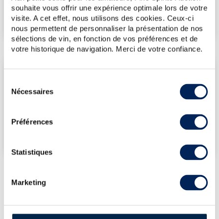
€
51
(plus haut annuel)
souhaite vous offrir une expérience optimale lors de votre
visite. A cet effet, nous utilisons des cookies. Ceux-ci
€
51
(plus bas annuel)
nous permettent de personnaliser la présentation de nos
sélections de vin, en fonction de vos préférences et de
votre historique de navigation. Merci de votre confiance.
LES DERNIÈRES ADJUDICATIONS
Sélection
14/11/2025
51€
Nécessaires
du
consentement
VOUS POSSÉDEZ
UN SPIRITUEUX IDENTIQUE ?
Préférences
VENDEZ-LE !
Statistiques
Marketing
PRÉSENTATION DU LOT
ARMORIK 2016 OF. SHERRY OLOROSO - FÛT
3571 - BOTTLED 2021 LE COMPTOIR