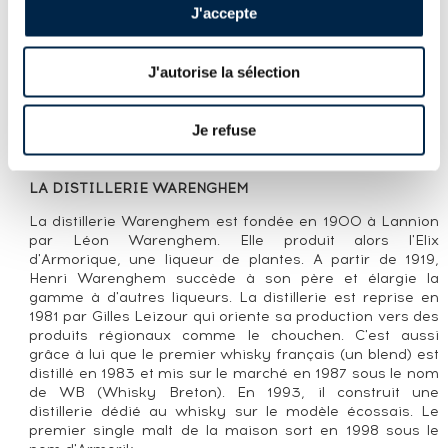
IRLANDAIS COLLECTION PRIVÉE
J'accepte
LA CUVÉE
J'autorise la sélection
Single cask (#3571) de la distillerie Armorik distillé en
2016, vieilli dans un fût de sherry Oloroso et embouteillé
Je refuse
en 2021 pour Le Comptoir Irlandais. Édition limitée à 864
bouteilles.
LA DISTILLERIE WARENGHEM
La distillerie Warenghem est fondée en 1900 à Lannion
par Léon Warenghem. Elle produit alors l'Elix
d'Armorique, une liqueur de plantes. A partir de 1919,
Henri Warenghem succède à son père et élargie la
gamme à d'autres liqueurs. La distillerie est reprise en
1981 par Gilles Leizour qui oriente sa production vers des
produits régionaux comme le chouchen. C'est aussi
grâce à lui que le premier whisky français (un blend) est
distillé en 1983 et mis sur le marché en 1987 sous le nom
de WB (Whisky Breton). En 1993, il construit une
distillerie dédié au whisky sur le modèle écossais. Le
premier single malt de la maison sort en 1998 sous le