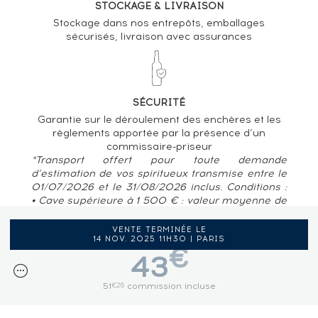
STOCKAGE & LIVRAISON
Stockage dans nos entrepôts, emballages
sécurisés, livraison avec assurances
SÉCURITÉ
Garantie sur le déroulement des enchères et les
règlements apportée par la présence d’un
commissaire-priseur
*Transport offert pour toute demande
d’estimation de vos spiritueux transmise entre le
01/07/2026 et le 31/08/2026 inclus. Conditions :
• Cave supérieure à 1 500 € : valeur moyenne de
80 € / bouteille • Pour des caves situées en
France métropolitaine, Belgique, Luxembourg
VENTE TERMINÉE LE
14 NOV. 2025 11H30 | PARIS
€
43
51
commission incluse
€26