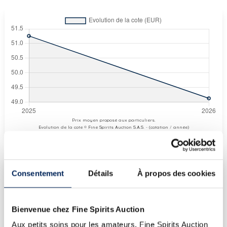
Prix moyen proposé aux particuliers.
Evolution de la cote © Fine Spirits Auction S.A.S. - (cotation / année)
Consentement
Détails
À propos des cookies
COTE ACTUELLE
49
€
Bienvenue chez Fine Spirits Auction
Aux petits soins pour les amateurs, Fine Spirits Auction