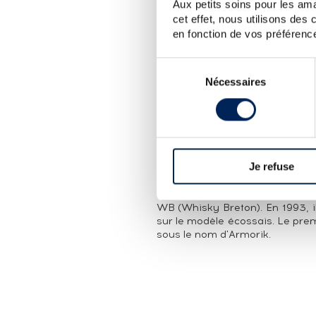
Aux petits soins pour les ama
LA CUVÉE
cet effet, nous utilisons des
en fonction de vos préférence
Single cask (#8044) de la distill
un fût de Porto et embouteillé e
Sélection
Édition limitée à 269 bouteilles.
Nécessaires
du
LA DISTILLERIE WARENGHEM
consentement
La distillerie Warenghem e
Warenghem. Elle produit alors l
A partir de 1919, Henri Ware
gamme à d'autres liqueurs. La d
Je refuse
Leizour qui oriente sa product
chouchen. C'est aussi grâce à
blend) est distillé en 1983 et
WB (Whisky Breton). En 1993, il
sur le modèle écossais. Le prem
sous le nom d'Armorik.