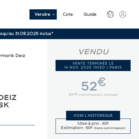
Vendre
Cote
Guide
usqu’au 31.08.2026 inclus*
VENDU
Armorik Deiz
VENTE TERMINÉE LE
14 NOV. 2025 11H30 | PARIS
€
52
61
commission incluse
€98
DEIZ
SK
VOIR L'HISTORIQUE
Mise à prix : 40
€
Estimation : 60
€
(hors commission)