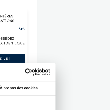
RNIÈRES
CATIONS
61€
OSSÉDEZ
UX IDENTIQUE
?
Z-LE !
À propos des cookies
LECTION