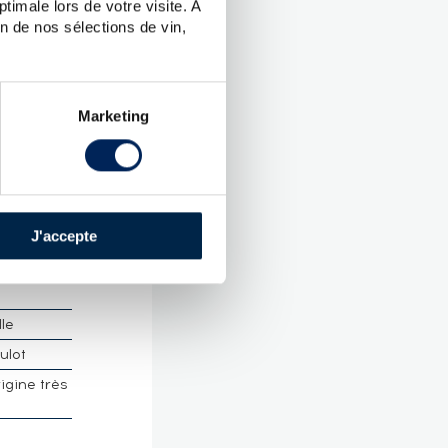
timale lors de votre visite. A
UES
n de nos sélections de vin,
ghem
Marketing
.
 Malt
retagne
J'accepte
 :
58.40
lle
ulot
rigine très
é