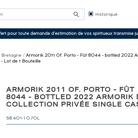
Historique
ffert pour toute demande d’estimation de vos spiritueux transmise j
/
Bretagne
/
Armorik 2011 Of. Porto - Fût 8044 - bottled 2022 
- Lot de 1 Bouteille
ARMORIK 2011 OF. PORTO - FÛT
8044 - BOTTLED 2022 ARMORIK 
COLLECTION PRIVÉE SINGLE CA
58.40
|
0.70L
%