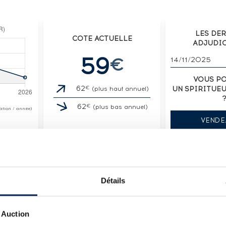
LES DE
COTE ACTUELLE
ADJUDI
59
€
14/11/2025
VOUS P
€
62
UN SPIRITUE
(plus haut annuel)
€
62
(plus bas annuel)
otation / année)
VENDE
Détails
LOT
 - FÛT 8044 - BOTTLED 2022 ARMORIK DEIZ COL
 Auction