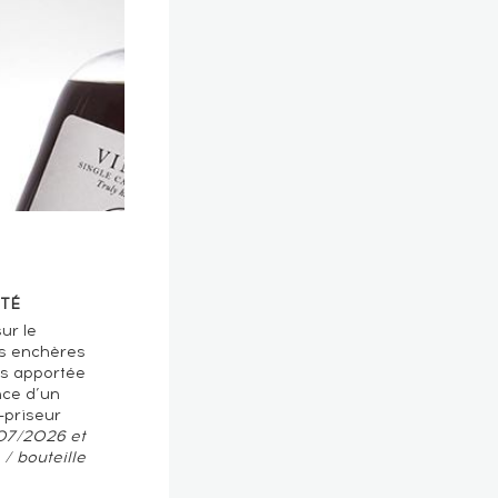
TÉ
ur le
s enchères
ts apportée
nce d’un
-priseur
/07/2026 et
/ bouteille