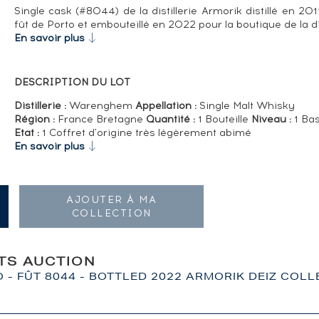
Single cask (#8044) de la distillerie Armorik distillé en 2011
fût de Porto et embouteillé en 2022 pour la boutique de la dis
En savoir plus
DESCRIPTION DU LOT
Distillerie :
Warenghem
Appellation :
Single Malt Whisky
Région :
France Bretagne
Quantité :
1 Bouteille
Niveau :
1 Bas
Etat :
1 Coffret d'origine très légèrement abimé
En savoir plus
AJOUTER À MA
COLLECTION
ITS AUCTION
 - FÛT 8044 - BOTTLED 2022 ARMORIK DEIZ COL