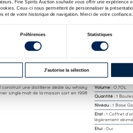
teurs, Fine Spirits Auction souhaite vous offrir une expérience op
CARACTÉRISTIQ
 cookies. Ceux-ci nous permettent de personnaliser la présentatio
DÉTAILLÉES
s et de votre historique de navigation. Merci de votre confiance.
erie Armorik distillé en 2011, vieilli dans
n 2022 pour la boutique de la distillerie.
Distillerie :
Waren
Millesime :
2011
Préférences
Statistiques
Embouteilleur :
Of
st fondée en 1900 à Lannion par Léon
Appellation :
Single
'Elix d'Armorique, une liqueur de plantes.
Whisky
nghem succède à son père et élargie la
Région :
France B
istillerie est reprise en 1981 par Gilles
J'autorise la sélection
ion vers des produits régionaux comme le
Pourcentage alcool
 lui que le premier whisky français (un
%
 mis sur le marché en 1987 sous le nom de
 construit une distillerie dédié au whisky
Volume :
0.70L
ier single malt de la maison sort en 1998
Quantité :
1 Boutei
Niveau :
1 Base Go
Etat :
1 Coffret d'o
légèrement abim
Etui :
Oui