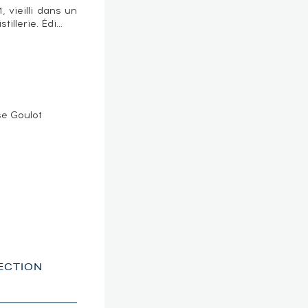
, vieilli dans un
tillerie. Édi…
e Goulot
LECTION