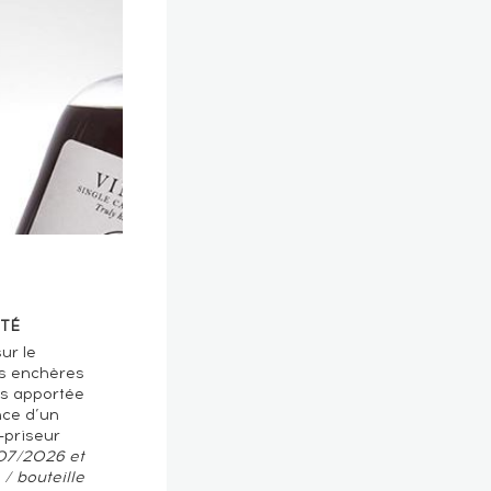
TÉ
ur le
s enchères
ts apportée
nce d’un
-priseur
/07/2026 et
/ bouteille