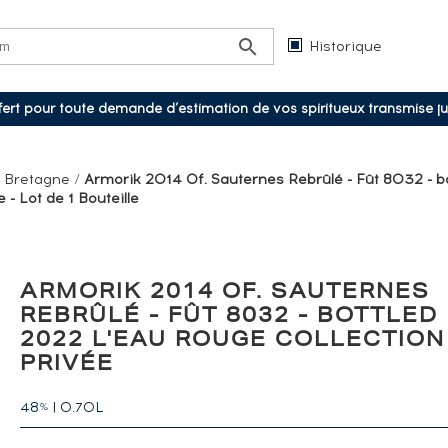
Historique
ffert pour toute demande d’estimation de vos spiritueux transmise j
/
Bretagne
/
Armorik 2014 Of. Sauternes Rebrûlé - Fût 8032 - b
 - Lot de 1 Bouteille
ARMORIK 2014 OF. SAUTERNES
REBRÛLÉ - FÛT 8032 - BOTTLED
2022 L'EAU ROUGE COLLECTION
PRIVÉE
48
|
0.70L
%