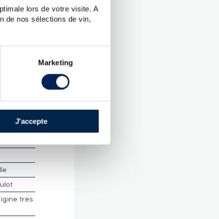
timale lors de votre visite. A
n de nos sélections de vin,
UES
ghem
Marketing
.
 Malt
J'accepte
retagne
 :
48 %
lle
ulot
rigine très
é