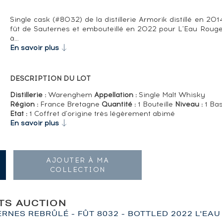
Single cask (#8032) de la distillerie Armorik distillé en 2014
fût de Sauternes et embouteillé en 2022 pour L'Eau Rouge.
à…
En savoir plus
DESCRIPTION DU LOT
Distillerie :
Warenghem
Appellation :
Single Malt Whisky
Région :
France Bretagne
Quantité :
1 Bouteille
Niveau :
1 Bas
Etat :
1 Coffret d'origine très légèrement abimé
En savoir plus
AJOUTER À MA
COLLECTION
ITS AUCTION
RNES REBRÛLÉ - FÛT 8032 - BOTTLED 2022 L'EA