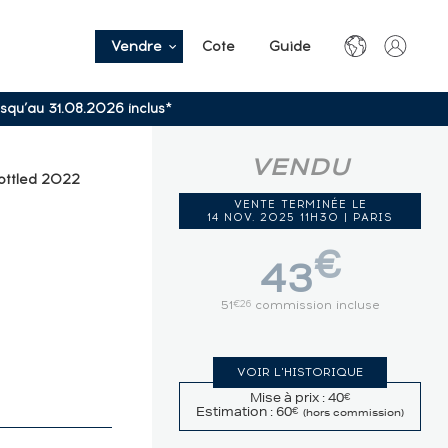
Vendre
Cote
Guide
usqu’au 31.08.2026 inclus*
VENDU
ottled 2022
VENTE TERMINÉE LE
14 NOV. 2025 11H30 | PARIS
€
43
51
commission incluse
€26
VOIR L'HISTORIQUE
Mise à prix : 40
€
Estimation : 60
€
(hors commission)