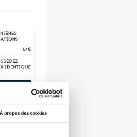
RNIÈRES
CATIONS
51€
OSSÉDEZ
UX IDENTIQUE
?
Z-LE !
À propos des cookies
U ROUGE