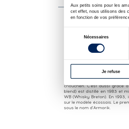
Aux petits soins pour les ama
cet effet, nous utilisons des
en fonction de vos préférence
LA CUVÉE
Single cask (#8032) de la distill
Sélection
un fût de Sauternes et embout
Nécessaires
du
limitée à 311 bouteilles.
consentement
LA DISTILLERIE WARENGHEM
La distillerie Warenghem e
Warenghem. Elle produit alors l
A partir de 1919, Henri Ware
Je refuse
gamme à d'autres liqueurs. La d
Leizour qui oriente sa product
chouchen. C'est aussi grâce à
blend) est distillé en 1983 et
WB (Whisky Breton). En 1993, il
sur le modèle écossais. Le prem
sous le nom d'Armorik.