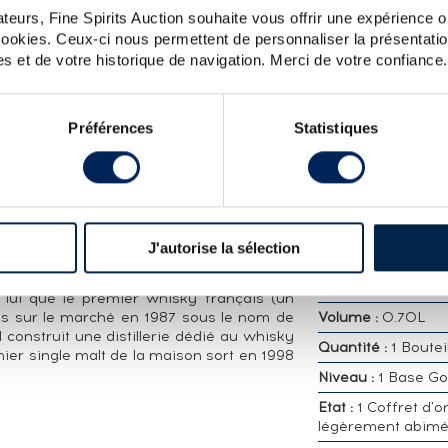
teurs, Fine Spirits Auction souhaite vous offrir une expérience op
 cookies. Ceux-ci nous permettent de personnaliser la présentatio
s et de votre historique de navigation. Merci de votre confiance.
CARACTÉRISTIQ
DÉTAILLÉES
erie Armorik distillé en 2014, vieilli dans
eillé en 2022 pour L'Eau Rouge. Édition
Distillerie :
Waren
Préférences
Statistiques
Millesime :
2014
Embouteilleur :
Of
st fondée en 1900 à Lannion par Léon
Appellation :
Single
'Elix d'Armorique, une liqueur de plantes.
Whisky
nghem succède à son père et élargie la
J'autorise la sélection
Région :
France B
istillerie est reprise en 1981 par Gilles
ion vers des produits régionaux comme le
Pourcentage alcool
 lui que le premier whisky français (un
 mis sur le marché en 1987 sous le nom de
Volume :
0.70L
 construit une distillerie dédié au whisky
Quantité :
1 Boutei
ier single malt de la maison sort en 1998
Niveau :
1 Base Go
Etat :
1 Coffret d'o
légèrement abim