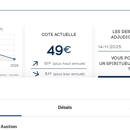
LES DE
COTE ACTUELLE
ADJUDI
49
€
14/11/2025
VOUS P
€
51
UN SPIRITUE
(plus haut annuel)
€
51
(plus bas annuel)
otation / année)
VENDE
Détails
LOT
RNES REBRÛLÉ - FÛT 8032 - BOTTLED 2022 L'EA
 Auction