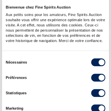
Bienvenue chez Fine Spirits Auction
€
113
(plus haut annuel)
Aux petits soins pour les amateurs, Fine Spirits Auction
€
113
(plus bas annuel)
souhaite vous offrir une expérience optimale lors de votre
visite. A cet effet, nous utilisons des cookies. Ceux-ci
nous permettent de personnaliser la présentation de nos
sélections de vin, en fonction de vos préférences et de
votre historique de navigation. Merci de votre confiance.
LES DERNIÈRES ADJUDICATIONS
14/11/2025
113€
Sélection
08/04/2022
165€
Nécessaires
du
consentement
VOUS POSSÉDEZ
UN SPIRITUEUX IDENTIQUE ?
Préférences
VENDEZ-LE !
Statistiques
Marketing