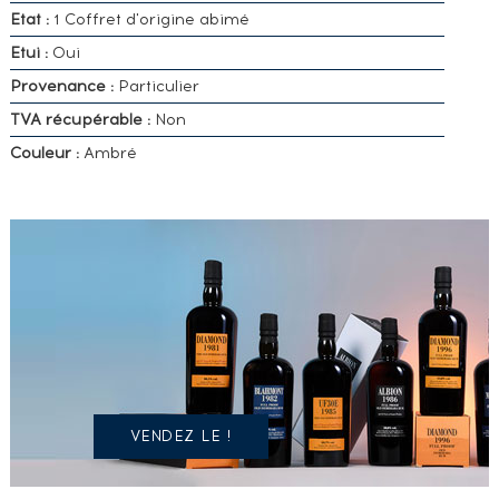
Etat :
1 Coffret d'origine abimé
Etui :
Oui
Provenance :
Particulier
TVA récupérable :
Non
Couleur :
Ambré
VOUS
POSSÉDEZ
UN
SPIRITUEUX
IDENTIQUE
?
VENDEZ LE !