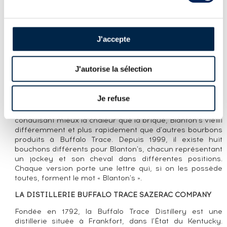
PRÉSENTATION DU LOT
BLANTON'S OF. SPECIAL RESERVE
WAREHOUSE H - BARREL N°136 - DUMPED
2013
J'accepte
LA CUVÉE
J'autorise la sélection
Blanton's Special Reserve est l'entrée de gamme de la
marque. Ce single barrel a été élevé dans le chais H
Je refuse
construit par Albert B. Blanton après la prohibition et qui
a la particularité d'être recouvert de métal. Le métal
conduisant mieux la chaleur que la brique, Blanton's vieilli
différemment et plus rapidement que d'autres bourbons
produits à Buffalo Trace. Depuis 1999, il existe huit
bouchons différents pour Blanton's, chacun représentant
un jockey et son cheval dans différentes positions.
Chaque version porte une lettre qui, si on les possède
toutes, forment le mot « Blanton's ».
LA DISTILLERIE BUFFALO TRACE SAZERAC COMPANY
Fondée en 1792, la Buffalo Trace Distillery est une
distillerie située à Frankfort, dans l'État du Kentucky.