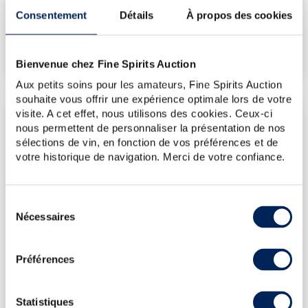
Consentement
Détails
À propos des cookies
€
465
(plus haut annuel)
€
346
(plus bas annuel)
Bienvenue chez Fine Spirits Auction
Aux petits soins pour les amateurs, Fine Spirits Auction
souhaite vous offrir une expérience optimale lors de votre
visite. A cet effet, nous utilisons des cookies. Ceux-ci
LES DERNIÈRES ADJUDICATIONS
nous permettent de personnaliser la présentation de nos
sélections de vin, en fonction de vos préférences et de
12/06/2026
381€
votre historique de navigation. Merci de votre confiance.
14/11/2025
345€
03/10/2025
464€
Sélection
18/07/2025
357€
Nécessaires
du
13/12/2024
417€
consentement
VOUS POSSÉDEZ
Préférences
UN SPIRITUEUX IDENTIQUE ?
VENDEZ-LE !
Statistiques