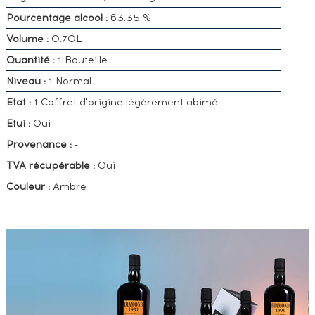
Pourcentage alcool :
63.35 %
Volume :
0.70L
Quantité :
1 Bouteille
Niveau :
1 Normal
Etat :
1 Coffret d'origine légèrement abimé
Etui :
Oui
Provenance :
-
TVA récupérable :
Oui
Couleur :
Ambré
VOUS
POSSÉDEZ
UN
SPIRITUEUX
IDENTIQUE