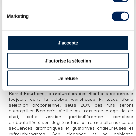
Marketing
PRÉSENTATION DU LOT
BLANTON'S OF. WAREHOUSE H - SINGLE
J'accepte
BARREL N°1 - BOTTLED 2022 LMDW
LIMITED EDITION
J'autorise la sélection
LA CUVÉE
Ce Blanton's a été sélectionné par La Maison du Whisky
Je refuse
dans le cadre de son catalogue annuel 2022, Antipodes.
Depuis 1984, date de lancement des premiers Single
Barrel Bourbons, la maturation des Blanton's se déroule
toujours dans la célèbre warehouse H. Issus d'une
sélection draconienne, seuls 20% des fûts seront
estampillés Blanton's. Vieillie au troisième étage de ce
chai, cette version particulièrement complexe
embouteillée à son degré naturel offre une alternance de
séquences aromatiques et gustatives chaleureuses et
rafraîchissantes. Son élégance et sa noblesse