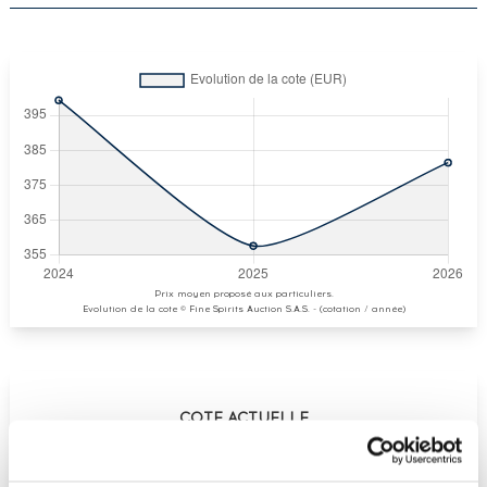
Prix moyen proposé aux particuliers.
Evolution de la cote © Fine Spirits Auction S.A.S. - (cotation / année)
COTE ACTUELLE
381
€