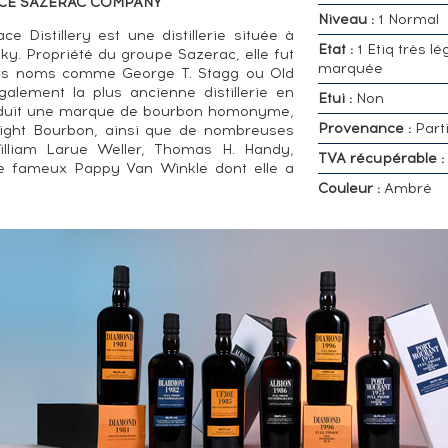
ACE SAZERAC COMPANY
Niveau :
1 Normal
e Distillery est une distillerie située à
Etat :
1 Etiq très lé
cky. Propriété du groupe Sazerac, elle fut
marquée
urs noms comme George T. Stagg ou Old
alement la plus ancienne distillerie en
Etui :
Non
produit une marque de bourbon homonyme,
Provenance :
Parti
aight Bourbon, ainsi que de nombreuses
illiam Larue Weller, Thomas H. Handy,
TVA récupérable :
le fameux Pappy Van Winkle dont elle a
Couleur :
Ambré