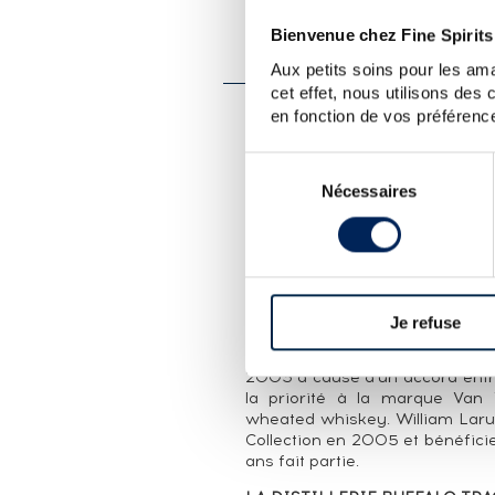
PRÉSENTATION DU 
Bienvenue chez Fine Spirits
WILLIAM LARUE WELLER 
Aux petits soins pour les ama
cet effet, nous utilisons des
en fonction de vos préférence
LA CUVÉE
Sélection
William Larue Weller 12 ans e
Trace, dans le Kentucky. Willi
Nécessaires
du
famille de distillateurs. Il lan
consentement
alors de faire un ersatz de whis
colorant et en l'aromatisant. 
donne et Weller meurt deux ans 
Winkle. Il créé la distillerie S
Old Weller et Old Fitzgerald.
Je refuse
Sazerac en 1999 qui en pours
gamme Weller est lancée en 2
2003 à cause d'un accord entr
la priorité à la marque Van
wheated whiskey. William Larue
Collection en 2005 et bénéfici
ans fait partie.