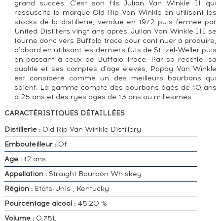
grand succès. C'est son fils Julian Van Winkle II qui
ressuscite la marque Old Rip Van Winkle en utilisant les
stocks de la distillerie, vendue en 1972 puis fermée par
United Distillers vingt ans après. Julian Van Winkle III se
tourne donc vers Buffalo trace pour continuer à produire,
d'abord en utilisant les derniers fûts de Stitzel-Weller puis
en passant à ceux de Buffalo Trace. Par sa recette, sa
qualité et ses comptes d'âge élevés, Pappy Van Winkle
est considéré comme un des meilleurs bourbons qui
soient. La gamme compte des bourbons âgés de 10 ans
à 25 ans et des ryes âgés de 13 ans ou millésimés.
CARACTÉRISTIQUES DÉTAILLÉES
Distillerie :
Old Rip Van Winkle Distillery
Embouteilleur :
Of.
Age :
12 ans
Appellation :
Straight Bourbon Whiskey
Région :
Etats-Unis , Kentucky
Pourcentage alcool :
45.20 %
Volume :
0.75L