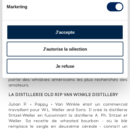
RESERVE (75CL.)
Marketing
LA CUVÉE
Van Winkle 12 ans est un wheated bourbon (un bourbon
J'accepte
dont la deuxième céréale après le maïs est le blé et non
de l'orge comme c'est généralement le cas) a été lancé
en 1991 par Julian Van Winkle III. Il utilise alors du
J'autorise la sélection
bourbon de la distillerie Stitzel-Weller (Lot A). Le Lot B suit
la même année et n'a plus quitté la gamme depuis. Cette
gamme compte aussi un 10 ans, un 15 ans, un 20 ans,
Je refuse
un 23 ans et un rye whiskey de 13 ans. Ils sont
désormais produits par la distillerie Buffalo Trace et font
partie des whiskies américains les plus recherchés des
amateurs.
LA DISTILLERIE OLD RIP VAN WINKLE DISTILLERY
Julian P. « Pappy » Van Winkle était un commercial
travaillant pour W.L. Weller and Sons. Il créé la distillerie
Stitzel-Weller en fusionnant la distillerie A. Ph. Stitzel et
Weller. Sa recette de wheated bourbon - où le blé
remplace le seigle en deuxième céréale - connaît un