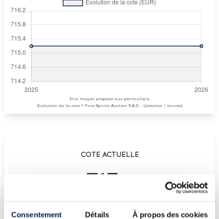
Prix moyen proposé aux particuliers.
Evolution de la cote © Fine Spirits Auction S.A.S. - (cotation / année)
COTE ACTUELLE
715
€
€
715
(plus haut annuel)
Consentement
Détails
À propos des cookies