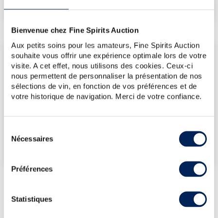
€
715
(plus bas annuel)
Bienvenue chez Fine Spirits Auction
Aux petits soins pour les amateurs, Fine Spirits Auction
LES DERNIÈRES ADJUDICATIONS
souhaite vous offrir une expérience optimale lors de votre
visite. A cet effet, nous utilisons des cookies. Ceux-ci
14/11/2025
715€
nous permettent de personnaliser la présentation de nos
03/10/2025
715€
sélections de vin, en fonction de vos préférences et de
votre historique de navigation. Merci de votre confiance.
18/07/2025
476€
VOUS POSSÉDEZ
UN SPIRITUEUX IDENTIQUE ?
Sélection
Nécessaires
du
VENDEZ-LE !
consentement
Préférences
Statistiques
PRÉSENTATION DU LOT
VAN WINKLE 12 YEARS OF. SPECIAL