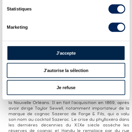
Statistiques
PRÉSENTATION DU LOT
Marketing
THOMAS H. HANDY SAZERAC OF. ANTIQUE
COLLECTION BARREL PROOF - RELEASE
2018 LIMITED EDITION (75CL.)
J'accepte
LA CUVÉE
Thomas Handy distillé en 2012 et embouteillé en 2018
J'autorise la sélection
dans la Buffalo Trace Antique Collection, une gamme
annuelle composée de trois bourbons (William Larue
Weller, George T. Stagg, Eagle Rare) et de deux rye
Je refuse
(Sazerac, Thomas H. Handy). Thomas Handy était un
bartender et propriétaire de la Sazerac Coffee House, à
la Nouvelle Orléans. Il en fait l'acquisition en 1869, après
avoir dirigé Taylor Sewell, notamment importateur de la
marque de cognac Sazerac de Forge & Fils, qui a valu
son nom au cocktail Sazerac. Le crise du phylloxéra dans
les dernières décennies du XIXe siècle assèche les
réserves de cognac et Handy le remplace par du rye