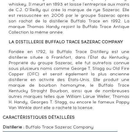
whiskey. Il meurt en 1893 et laisse l'entreprise aux mains
de C.J. O’Reilly qui crée la marque de rye Sazerac. Elle
est ressuscitée en 2006 par le groupe Sazerac après
son rachat de la distillerie Buffalo Trace en 1992. La
marque Thomas Handy rejoint la Buffalo Trace Antique
Collection la même année.
LA DISTILLERIE BUFFALO TRACE SAZERAC COMPANY
Fondée en 1792, la Buffalo Trace Distillery est une
distillerie située à Frankfort, dans l'État du Kentucky.
Propriété du groupe Sazerac, elle fut autrefois connue
sous plusieurs noms comme George T. Stagg ou Old Fire
Copper (OFC) et serait également la plus ancienne
distillerie en activité des États-Unis. Elle produit une
marque de bourbon homonyme, le Buffalo Trace
Kentucky Straight Bourbon, ainsi que de nombreuses
autres marques telles que William Larue Weller, Thomas
H. Handy, Georges T. Stagg, ou encore le fameux Pappy
Van Winkle dont elle a racheté la license.
CARACTÉRISTIQUES DÉTAILLÉES
Distillerie :
Buffalo Trace Sazerac Company