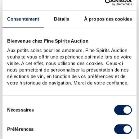
417
€
Consentement
Détails
À propos des cookies
€
417
(plus haut annuel)
€
346
(plus bas annuel)
Bienvenue chez Fine Spirits Auction
Aux petits soins pour les amateurs, Fine Spirits Auction
souhaite vous offrir une expérience optimale lors de votre
visite. A cet effet, nous utilisons des cookies. Ceux-ci
LES DERNIÈRES ADJUDICATIONS
nous permettent de personnaliser la présentation de nos
sélections de vin, en fonction de vos préférences et de
14/11/2025
345€
votre historique de navigation. Merci de votre confiance.
03/10/2025
417€
18/07/2025
452€
Sélection
VOUS POSSÉDEZ
Nécessaires
du
UN SPIRITUEUX IDENTIQUE ?
consentement
VENDEZ-LE !
Préférences