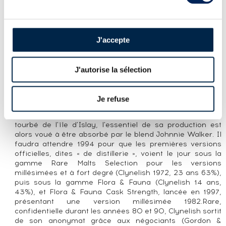
dans un fût de sherry et embouteillé en 2010 par le
négociant Blackadder. Édition limitée à 342 bouteilles.
LA DISTILLERIE CLYNELISH
J'accepte
Ecosse, Highland du Nord. Distillerie en production.
Propriétaire : Diageo.
J'autorise la sélection
Fondée en 1967 sur le site de son illustre consœur
Clynelish#1, (rebaptisée Brora en 1969) dont elle prit le
nom, Clynelish commença sa production en Juin 1968. A
Je refuse
la pointe de la technologie, elle triple la capacité de
production de Brora. A l'instar de Caol Ila, son alter ego
tourbé de l'île d'Islay, l'essentiel de sa production est
alors voué à être absorbé par le blend Johnnie Walker. Il
faudra attendre 1994 pour que les premières versions
officielles, dites « de distillerie », voient le jour sous la
gamme Rare Malts Selection pour les versions
millésimées et à fort degré (Clynelish 1972, 23 ans 63%),
puis sous la gamme Flora & Fauna (Clynelish 14 ans,
43%), et Flora & Fauna Cask Strength, lancée en 1997,
présentant une version millésimée 1982.Rare,
confidentielle durant les années 80 et 90, Clynelish sortit
de son anonymat grâce aux négociants (Gordon &