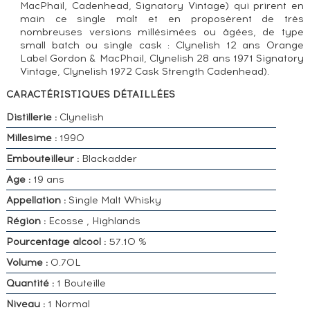
MacPhail, Cadenhead, Signatory Vintage) qui prirent en
main ce single malt et en proposèrent de très
nombreuses versions millésimées ou âgées, de type
small batch ou single cask : Clynelish 12 ans Orange
Label Gordon & MacPhail, Clynelish 28 ans 1971 Signatory
Vintage, Clynelish 1972 Cask Strength Cadenhead).
CARACTÉRISTIQUES DÉTAILLÉES
Distillerie :
Clynelish
Millesime :
1990
Embouteilleur :
Blackadder
Age :
19 ans
Appellation :
Single Malt Whisky
Région :
Ecosse , Highlands
Pourcentage alcool :
57.10 %
Volume :
0.70L
Quantité :
1 Bouteille
Niveau :
1 Normal