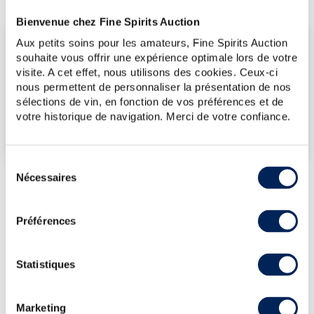
Bienvenue chez Fine Spirits Auction
LES DERNIÈRES ADJUDICATIONS
Aux petits soins pour les amateurs, Fine Spirits Auction
souhaite vous offrir une expérience optimale lors de votre
14/11/2025
226€
visite. A cet effet, nous utilisons des cookies. Ceux-ci
nous permettent de personnaliser la présentation de nos
VOUS POSSÉDEZ
sélections de vin, en fonction de vos préférences et de
UN SPIRITUEUX IDENTIQUE ?
votre historique de navigation. Merci de votre confiance.
VENDEZ-LE !
Sélection
Nécessaires
du
consentement
PRÉSENTATION DU LOT
Préférences
CLYNELISH 19 YEARS 1990 BLACKADDER
RAW CASK ONE OF 342 - BOTTLED 2010
Statistiques
LA CUVÉE
Marketing
Single cask (#3955) de Clynelish distillé en 1990, vieilli