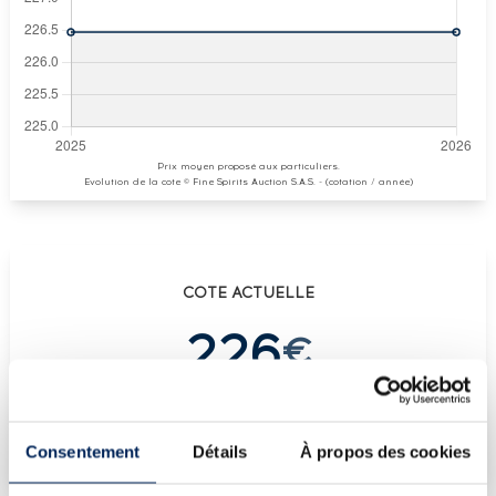
Prix moyen proposé aux particuliers.
Evolution de la cote © Fine Spirits Auction S.A.S. - (cotation / année)
COTE ACTUELLE
226
€
€
226
(plus haut annuel)
€
226
(plus bas annuel)
Consentement
Détails
À propos des cookies