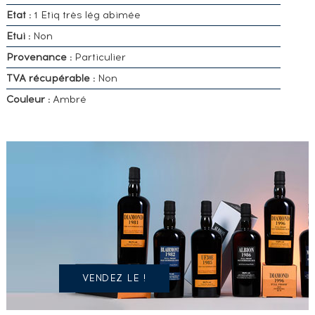
Etat :
1 Etiq très lég abimée
Etui :
Non
Provenance :
Particulier
TVA récupérable :
Non
Couleur :
Ambré
VOUS
POSSÉDEZ
UN
SPIRITUEUX
IDENTIQUE
?
VENDEZ LE !