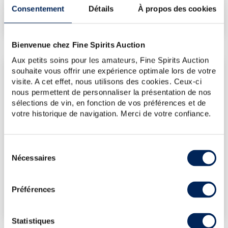
Consentement
Détails
À propos des cookies
€
179
(plus bas annuel)
Bienvenue chez Fine Spirits Auction
Aux petits soins pour les amateurs, Fine Spirits Auction
LES DERNIÈRES ADJUDICATIONS
souhaite vous offrir une expérience optimale lors de votre
visite. A cet effet, nous utilisons des cookies. Ceux-ci
12/12/2025
238€
nous permettent de personnaliser la présentation de nos
12/12/2025
226€
sélections de vin, en fonction de vos préférences et de
votre historique de navigation. Merci de votre confiance.
12/12/2025
214€
14/11/2025
238€
Sélection
14/11/2025
238€
Nécessaires
du
VOUS POSSÉDEZ
consentement
UN SPIRITUEUX IDENTIQUE ?
Préférences
VENDEZ-LE !
Statistiques