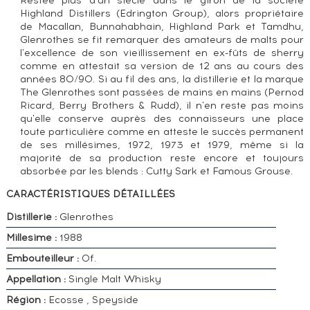
Restée plus d'un siècle dans le giron de la société
Highland Distillers (Edrington Group), alors propriétaire
de Macallan, Bunnahabhain, Highland Park et Tamdhu,
Glenrothes se fit remarquer des amateurs de malts pour
l'excellence de son vieillissement en ex-fûts de sherry
comme en attestait sa version de 12 ans au cours des
années 80/90. Si au fil des ans, la distillerie et la marque
The Glenrothes sont passées de mains en mains (Pernod
Ricard, Berry Brothers & Rudd), il n'en reste pas moins
qu'elle conserve auprès des connaisseurs une place
toute particulière comme en atteste le succès permanent
de ses millésimes, 1972, 1973 et 1979, même si la
majorité de sa production reste encore et toujours
absorbée par les blends : Cutty Sark et Famous Grouse.
CARACTÉRISTIQUES DÉTAILLÉES
Distillerie :
Glenrothes
Millesime :
1988
Embouteilleur :
Of.
Appellation :
Single Malt Whisky
Région :
Ecosse , Speyside