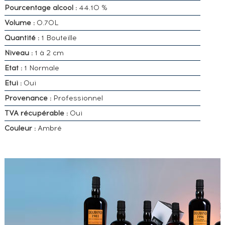
Pourcentage alcool :
44.10 %
Volume :
0.70L
Quantité :
1 Bouteille
Niveau :
1 à 2 cm
Etat :
1 Normale
Etui :
Oui
Provenance :
Professionnel
TVA récupérable :
Oui
Couleur :
Ambré
VOUS
POSSÉDEZ
UN
SPIRITUEUX
IDENTIQUE