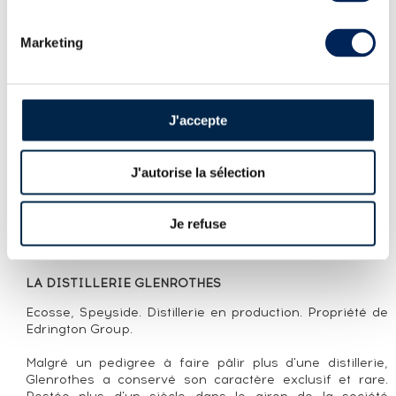
Marketing
PRÉSENTATION DU LOT
GLENROTHES 1988 OF. SECOND EDITION
BOTTLED 2017
J'accepte
LA CUVÉE
Glenrothes 1988 Second Edition est un single malt
J'autorise la sélection
écossais du Speyside. Distillé en 1988, il a vieilli pendant
27 ans en fûts de sherry, dont des hogsheads de chêne
américain de premier remplissage et des fûts de sherry
Je refuse
butts de second remplissage. Embouteillé en 2017 à 44,1
% vol, cette édition est limitée à 700 bouteilles.
LA DISTILLERIE GLENROTHES
Ecosse, Speyside. Distillerie en production. Propriété de
Edrington Group.
Malgré un pedigree à faire pâlir plus d'une distillerie,
Glenrothes a conservé son caractère exclusif et rare.