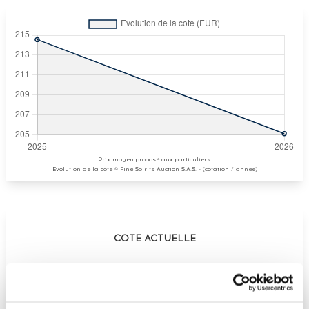
Prix moyen proposé aux particuliers.
Evolution de la cote © Fine Spirits Auction S.A.S. - (cotation / année)
COTE ACTUELLE
205
€
€
238
(plus haut annuel)