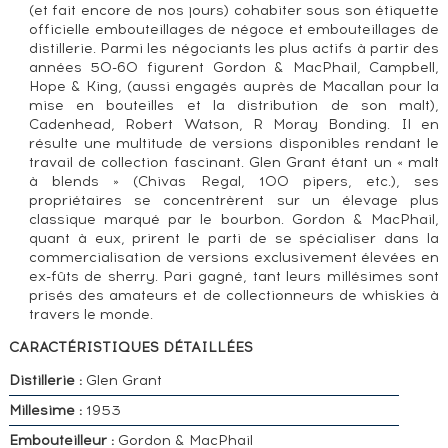
(et fait encore de nos jours) cohabiter sous son étiquette
officielle embouteillages de négoce et embouteillages de
distillerie. Parmi les négociants les plus actifs à partir des
années 50-60 figurent Gordon & MacPhail, Campbell,
Hope & King, (aussi engagés auprès de Macallan pour la
mise en bouteilles et la distribution de son malt),
Cadenhead, Robert Watson, R Moray Bonding. Il en
résulte une multitude de versions disponibles rendant le
travail de collection fascinant. Glen Grant étant un « malt
à blends » (Chivas Regal, 100 pipers, etc.), ses
propriétaires se concentrèrent sur un élevage plus
classique marqué par le bourbon. Gordon & MacPhail,
quant à eux, prirent le parti de se spécialiser dans la
commercialisation de versions exclusivement élevées en
ex-fûts de sherry. Pari gagné, tant leurs millésimes sont
prisés des amateurs et de collectionneurs de whiskies à
travers le monde.
CARACTÉRISTIQUES DÉTAILLÉES
Distillerie :
Glen Grant
Millesime :
1953
Embouteilleur :
Gordon & MacPhail