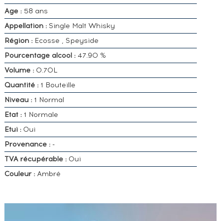
Age :
58 ans
Appellation :
Single Malt Whisky
Région :
Ecosse , Speyside
Pourcentage alcool :
47.90 %
Volume :
0.70L
Quantité :
1 Bouteille
Niveau :
1 Normal
Etat :
1 Normale
Etui :
Oui
Provenance :
-
TVA récupérable :
Oui
Couleur :
Ambré
VOUS