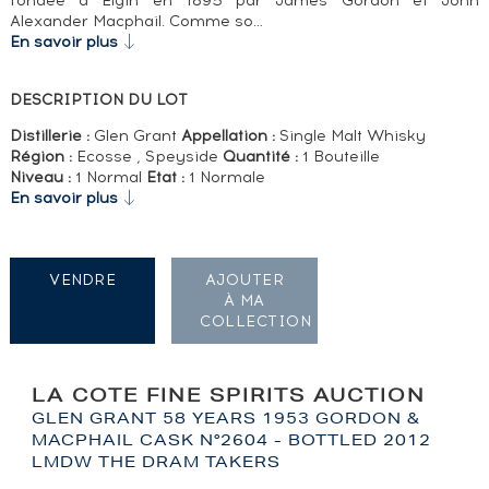
fondée à Elgin en 1895 par James Gordon et John
Alexander Macphail. Comme so…
En savoir plus
DESCRIPTION DU LOT
Distillerie :
Glen Grant
Appellation :
Single Malt Whisky
Région :
Ecosse , Speyside
Quantité :
1 Bouteille
Niveau :
1 Normal
Etat :
1 Normale
En savoir plus
VENDRE
AJOUTER
À MA
COLLECTION
LA COTE FINE SPIRITS AUCTION
GLEN GRANT 58 YEARS 1953 GORDON &
MACPHAIL CASK N°2604 - BOTTLED 2012
LMDW THE DRAM TAKERS