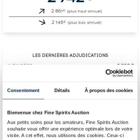
€
2 861
(plus haut annuel)
€
2 146
(plus bas annuel)
LES DERNIÈRES ADJUDICATIONS
17/07/2026
2 860€
17/07/2026
2 860€
12/06/2026
2 205€
Consentement
Détails
À propos des cookies
13/03/2026
2 741€
30/01/2026
2 264€
Bienvenue chez Fine Spirits Auction
VOUS POSSÉDEZ
UN SPIRITUEUX IDENTIQUE ?
Aux petits soins pour les amateurs, Fine Spirits Auction
souhaite vous offrir une expérience optimale lors de votre
visite. A cet effet, nous utilisons des cookies. Ceux-ci
VENDEZ-LE !