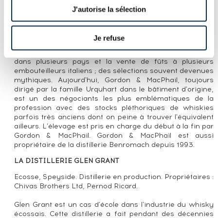
travaille avec plusieurs distilleries majeures du Speyside
J'autorise la sélection
dont il se constitue des stocks considérables. Gordon &
MacPhail embouteille aussi sous licence les whiskies de
nombre de ces distilleries comme Glen Grant, Linkwood,
Je refuse
Mortlach, Macallan ou Glenlivet. Les affaires deviennent
florissantes dans les années 1970 avec des distributeurs
dans plusieurs pays et la vente de fûts à plusieurs
embouteilleurs italiens ; des sélections souvent devenues
mythiques. Aujourd'hui, Gordon & MacPhail, toujours
dirigé par la famille Urquhart dans le bâtiment d'origine,
est un des négociants les plus emblématiques de la
profession avec des stocks pléthoriques de whiskies
parfois très anciens dont on peine à trouver l'équivalent
ailleurs. L'élevage est pris en charge du début à la fin par
Gordon & MacPhail. Gordon & MacPhail est aussi
propriétaire de la distillerie Benromach depuis 1993.
LA DISTILLERIE GLEN GRANT
Ecosse, Speyside. Distillerie en production. Propriétaires :
Chivas Brothers Ltd, Pernod Ricard.
Glen Grant est un cas d'école dans l'industrie du whisky
écossais. Cette distillerie a fait pendant des décennies