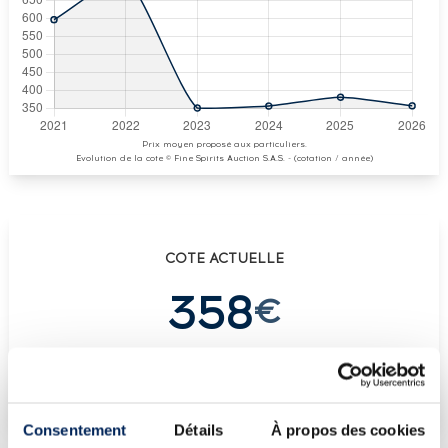
Prix moyen proposé aux particuliers.
Evolution de la cote © Fine Spirits Auction S.A.S. - (cotation / année)
COTE ACTUELLE
358
€
€
405
(plus haut annuel)
€
346
(plus bas annuel)
Consentement
Détails
À propos des cookies