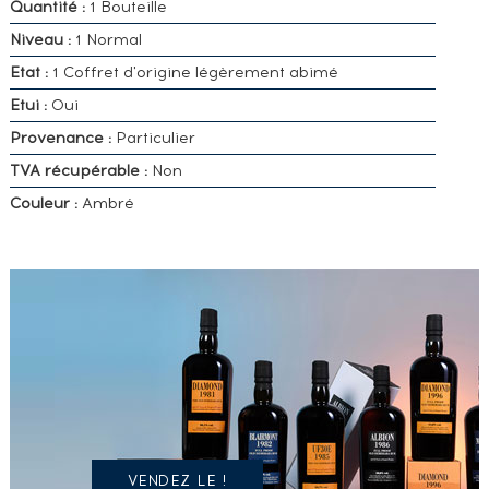
Quantité :
1 Bouteille
Niveau :
1 Normal
Etat :
1 Coffret d'origine légèrement abimé
Etui :
Oui
Provenance :
Particulier
TVA récupérable :
Non
Couleur :
Ambré
VOUS
POSSÉDEZ
UN
SPIRITUEUX
IDENTIQUE
?
VENDEZ LE !