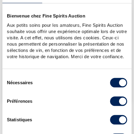
LES DERNIÈRES ADJUDICATIONS
Bienvenue chez Fine Spirits Auction
Aux petits soins pour les amateurs, Fine Spirits Auction
17/07/2026
357€
souhaite vous offrir une expérience optimale lors de votre
13/03/2026
345€
visite. A cet effet, nous utilisons des cookies. Ceux-ci
13/03/2026
405€
nous permettent de personnaliser la présentation de nos
sélections de vin, en fonction de vos préférences et de
14/11/2025
381€
votre historique de navigation. Merci de votre confiance.
14/11/2025
381€
VOUS POSSÉDEZ
Sélection
UN SPIRITUEUX IDENTIQUE ?
Nécessaires
du
consentement
VENDEZ-LE !
Préférences
Statistiques
PRÉSENTATION DU LOT
YOICHI 15 YEARS OF. NIKKA WHISKY