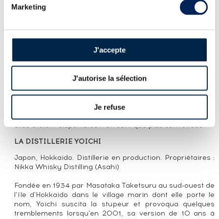
Marketing
LA CUVÉE
Expression classique du single malt d'Hokkaido âgé de
J'accepte
quinze ans. Assemblage essentiellement de fûts de
chêne neuf et de fûts retoastés. Suite au succès
grandissant des whiskies japonais, Nikka a interrompue
J'autorise la sélection
cette version au milieu des années 2010 de même que
les autres whiskies affichant un compte d'âge de la
gamme au profit des NAS qui permettent une plus
Je refuse
grande souplesse dans la gestion des stocks. Ces
anciennes versions déjà très appréciées à l'époque où
elles étaient disponibles n'en sont que plus convoitées.
LA DISTILLERIE YOICHI
Japon, Hokkaido. Distillerie en production. Propriétaires :
Nikka Whisky Distilling (Asahi)
Fondée en 1934 par Masataka Taketsuru au sud-ouest de
l'île d'Hokkaido dans le village marin dont elle porte le
nom, Yoichi suscita la stupeur et provoqua quelques
tremblements lorsqu'en 2001, sa version de 10 ans à