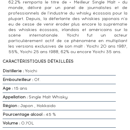
62.2% remporta le titre de « Meilleur Single Malt » du
monde, délivré par un panel de journalistes et de
professionnels de l'industrie du whisky écossais pour la
plupart. Depuis, la déferlante des whiskies japonais n'a
eu de cesse de venir éroder plus encore la suprématie
des whiskies écossais, irlandais et américains sur la
scène internationale. Yoichi fut un acteur
particulièrement actif de ce phénomène en multipliant
les versions exclusives de son malt : Yoichi 20 ans 1987,
55%, Yoichi 25 ans 1988, 62% ou encore Yoichi 35 ans.
CARACTÉRISTIQUES DÉTAILLÉES
Distillerie :
Yoichi
Embouteilleur :
Of.
Age :
15 ans
Appellation :
Single Malt Whisky
Région :
Japon , Hokkaido
Pourcentage alcool :
45 %
Volume :
0.70L