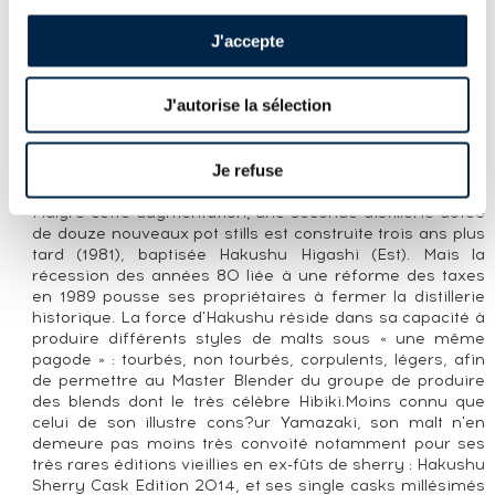
ans, très recherché par les amateurs de whisky japonais.
J'accepte
LA DISTILLERIE HAKUSHU
Japon, Yamanashi. Distillerie en production. Propriété de
J'autorise la sélection
Suntory
Construite en 1973 au coeur d'une forêt subtropicale,
Je refuse
Hakushu vit rapidement sa capacité de production
doubler pour accueillir, en 1978, 12 paires d'alambics.
Malgré cette augmentation, une seconde distillerie dotée
de douze nouveaux pot stills est construite trois ans plus
tard (1981), baptisée Hakushu Higashi (Est). Mais la
récession des années 80 liée à une réforme des taxes
en 1989 pousse ses propriétaires à fermer la distillerie
historique. La force d'Hakushu réside dans sa capacité à
produire différents styles de malts sous « une même
pagode » : tourbés, non tourbés, corpulents, légers, afin
de permettre au Master Blender du groupe de produire
des blends dont le très célèbre Hibiki.Moins connu que
celui de son illustre cons?ur Yamazaki, son malt n'en
demeure pas moins très convoité notamment pour ses
très rares éditions vieillies en ex-fûts de sherry : Hakushu
Sherry Cask Edition 2014, et ses single casks millésimés