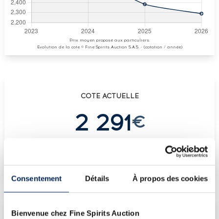
Prix moyen proposé aux particuliers.
Evolution de la cote © Fine Spirits Auction S.A.S. - (cotation / année)
COTE ACTUELLE
2 291
€
€
2 384
(plus haut annuel)
€
2 384
(plus bas annuel)
Consentement
Détails
À propos des cookies
Bienvenue chez Fine Spirits Auction
LES DERNIÈRES ADJUDICATIONS