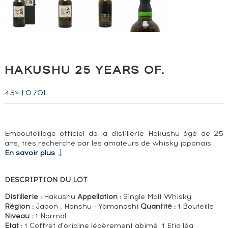
HAKUSHU 25 YEARS OF.
43
|
0.70L
%
Embouteillage officiel de la distillerie Hakushu âgé de 25
ans, très recherché par les amateurs de whisky japonais.
En savoir plus
DESCRIPTION DU LOT
Distillerie :
Hakushu
Appellation :
Single Malt Whisky
Région :
Japon , Honshu - Yamanashi
Quantité :
1 Bouteille
Niveau :
1 Normal
Etat :
1 Coffret d'origine légèrement abimé, 1 Etiq lég