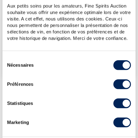
Aux petits soins pour les amateurs, Fine Spirits Auction
14/11/2025
2 384€
souhaite vous offrir une expérience optimale lors de votre
24/01/2025
2 384€
visite. A cet effet, nous utilisons des cookies. Ceux-ci
nous permettent de personnaliser la présentation de nos
24/01/2025
2 384€
sélections de vin, en fonction de vos préférences et de
08/12/2023
2 860€
votre historique de navigation. Merci de votre confiance.
VOUS POSSÉDEZ
UN SPIRITUEUX IDENTIQUE ?
Sélection
Nécessaires
du
VENDEZ-LE !
consentement
Préférences
PRÉSENTATION DU LOT
Statistiques
HAKUSHU 25 YEARS OF.
Marketing
LA CUVÉE
Embouteillage officiel de la distillerie Hakushu âgé de 25