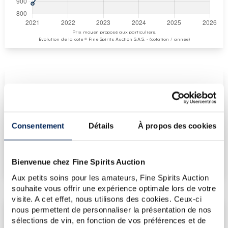
Prix moyen proposé aux particuliers.
Evolution de la cote © Fine Spirits Auction S.A.S. - (cotation / année)
COTE ACTUELLE
1 015
€
Consentement
Détails
À propos des cookies
€
1 073
(plus haut annuel)
€
1 073
(plus bas annuel)
Bienvenue chez Fine Spirits Auction
Aux petits soins pour les amateurs, Fine Spirits Auction
souhaite vous offrir une expérience optimale lors de votre
visite. A cet effet, nous utilisons des cookies. Ceux-ci
nous permettent de personnaliser la présentation de nos
LES DERNIÈRES ADJUDICATIONS
sélections de vin, en fonction de vos préférences et de