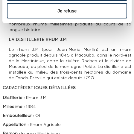
Vieux rhum agricole distillé en 1984 par J.M, en
Martinique. Il se distingue par son taux d'alcool élevé
Je refuse
(50%) là où les versions plus récentes sont généralement
proposées à des degrés plus faibles. J.M propose de
nombreux rhums millésimés produits au cours de sa
longue histoire.
LA DISTILLERIE RHUM J.M.
Le rhum J.M (pour Jean-Marie Martin) est un rhum
agricole produit depuis 1845 à Macouba, dans le nord-est
de la Martinique, entre la rivière Roches et la rivière de
Macouba, au pied de la montagne Pelée. La distillerie est
installée au milieu des trois-cents hectares du domaine
de Fonds-Préville qui existe depuis 1790.
CARACTÉRISTIQUES DÉTAILLÉES
Distillerie :
Rhum J.M.
Millesime :
1984
Embouteilleur :
Of.
Appellation :
Rhum Agricole
Région :
France Martinique