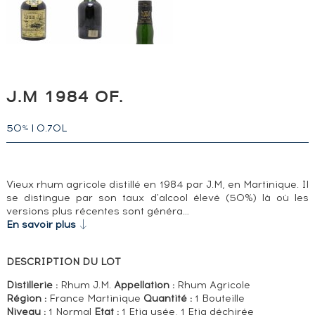
J.M 1984 OF.
50
|
0.70L
%
Vieux rhum agricole distillé en 1984 par J.M, en Martinique. Il
se distingue par son taux d'alcool élevé (50%) là où les
versions plus récentes sont généra…
En savoir plus
DESCRIPTION DU LOT
Distillerie :
Rhum J.M.
Appellation :
Rhum Agricole
Région :
France Martinique
Quantité :
1 Bouteille
Niveau :
1 Normal
Etat :
1 Etiq usée, 1 Etiq déchirée