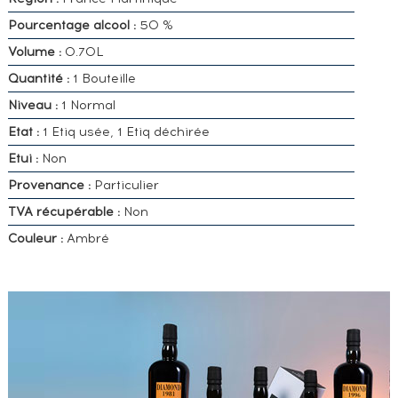
Pourcentage alcool :
50 %
Volume :
0.70L
Quantité :
1 Bouteille
Niveau :
1 Normal
Etat :
1 Etiq usée, 1 Etiq déchirée
Etui :
Non
Provenance :
Particulier
TVA récupérable :
Non
Couleur :
Ambré
VOUS
POSSÉDEZ
UN
SPIRITUEUX
IDENTIQUE