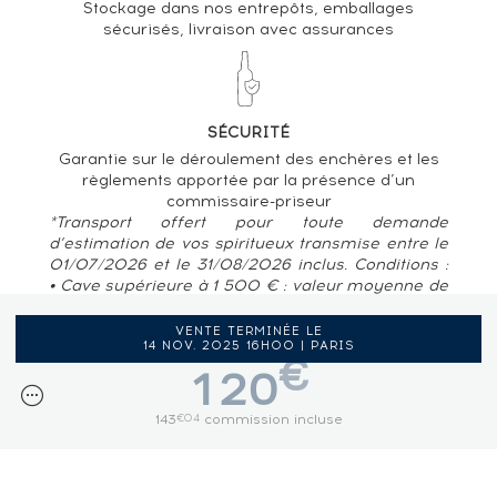
Stockage dans nos entrepôts, emballages
sécurisés, livraison avec assurances
SÉCURITÉ
Garantie sur le déroulement des enchères et les
règlements apportée par la présence d’un
commissaire-priseur
*Transport offert pour toute demande
d’estimation de vos spiritueux transmise entre le
01/07/2026 et le 31/08/2026 inclus. Conditions :
• Cave supérieure à 1 500 € : valeur moyenne de
80 € / bouteille • Pour des caves situées en
France métropolitaine, Belgique, Luxembourg
VENTE TERMINÉE LE
14 NOV. 2025 16H00 | PARIS
€
120
143
commission incluse
€04