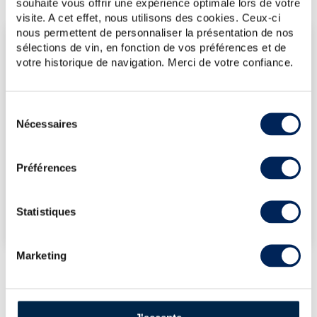
souhaite vous offrir une expérience optimale lors de votre
visite. A cet effet, nous utilisons des cookies. Ceux-ci
nous permettent de personnaliser la présentation de nos
LES DERNIÈRES ADJUDICATIONS
sélections de vin, en fonction de vos préférences et de
votre historique de navigation. Merci de votre confiance.
14/11/2025
143€
14/11/2025
166€
14/11/2025
143€
Sélection
Nécessaires
du
14/11/2025
143€
consentement
06/06/2025
190€
Préférences
VOUS POSSÉDEZ
UN SPIRITUEUX IDENTIQUE ?
Statistiques
VENDEZ-LE !
Marketing
PRÉSENTATION DU LOT