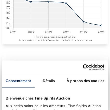
Prix moyen proposé aux particuliers.
Evolution de la cote © Fine Spirits Auction S.A.S. - (cotation / année)
COTE ACTUELLE
135
€
Consentement
Détails
À propos des cookies
€
167
(plus haut annuel)
€
143
Bienvenue chez Fine Spirits Auction
(plus bas annuel)
Aux petits soins pour les amateurs, Fine Spirits Auction