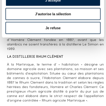
J'accepte
CLÉMENT 15 YEARS OF. DOMAINE DE
L'ACAJOU VIEILLI EN FÛTS DE CHÊNE
J'autorise la sélection
LA CUVÉE
Un Rhum Clément 15 ans, Domaine de L’’Acajou,
Je refuse
embouteillé dans les années 1990. Il fait donc partie des
derniers millésimes élaborés dans la véritable distillerie
d’’Homère Clément fondée en 1887, avant que les
alambics ne soient transférés à la distillerie Le Simon en
1989.
LA DISTILLERIE RHUM CLÉMENT
À la Martinique, le terme d' « habitation » désigne un
domaine agricole avec ses plantations, sa maison et ses
bâtiments d'exploitation. Située au cœur des plantations
de cannes à sucre, l'Habitation Clément élabore depuis
1887 le Rhum Clement dans la tradition et selon les règles
héritées des fondateurs, Homère et Charles Clément. Ce
prestigieux rhum agricole distillé à partir du pur jus de
canne est élaboré dans le strict respect de l'appellation
d'origine contrôlée « Rhum agricole Martinique ».