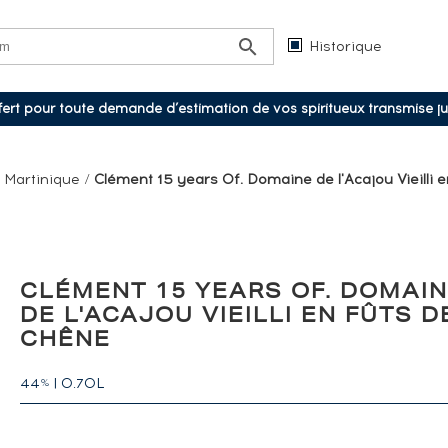
Historique
ffert pour toute demande d’estimation de vos spiritueux transmise j
/
Martinique
/
Clément 15 years Of. Domaine de l'Acajou Vieilli 
CLÉMENT 15 YEARS OF. DOMAI
DE L'ACAJOU VIEILLI EN FÛTS D
CHÊNE
44
|
0.70L
%