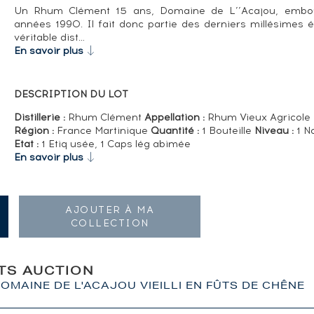
Un Rhum Clément 15 ans, Domaine de L’’Acajou, embout
années 1990. Il fait donc partie des derniers millésimes 
véritable dist…
En savoir plus
DESCRIPTION DU LOT
Distillerie :
Rhum Clément
Appellation :
Rhum Vieux Agricole
Région :
France Martinique
Quantité :
1 Bouteille
Niveau :
1 N
Etat :
1 Etiq usée, 1 Caps lég abimée
En savoir plus
AJOUTER À MA
COLLECTION
ITS AUCTION
OMAINE DE L'ACAJOU VIEILLI EN FÛTS DE CHÊNE