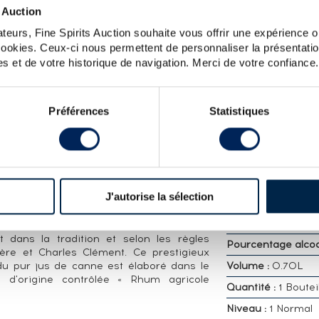
 Auction
LOT
teurs, Fine Spirits Auction souhaite vous offrir une expérience op
OMAINE DE L'ACAJOU VIEILLI EN FÛTS DE CHÊNE
 cookies. Ceux-ci nous permettent de personnaliser la présentatio
s et de votre historique de navigation. Merci de votre confiance.
CARACTÉRISTIQ
DÉTAILLÉES
ine de L’’Acajou, embouteillé dans les
Préférences
Statistiques
e des derniers millésimes élaborés dans la
Distillerie :
Rhum C
e Clément fondée en 1887, avant que les
Embouteilleur :
Of
la distillerie Le Simon en 1989.
Age :
15 ans
NT
Appellation :
Rhum
J'autorise la sélection
 habitation » désigne un domaine agricole
Agricole
n et ses bâtiments d'exploitation. Située
Région :
France Ma
nes à sucre, l'Habitation Clément élabore
dans la tradition et selon les règles
Pourcentage alcool
ère et Charles Clément. Ce prestigieux
r du pur jus de canne est élaboré dans le
Volume :
0.70L
on d'origine contrôlée « Rhum agricole
Quantité :
1 Boutei
Niveau :
1 Normal