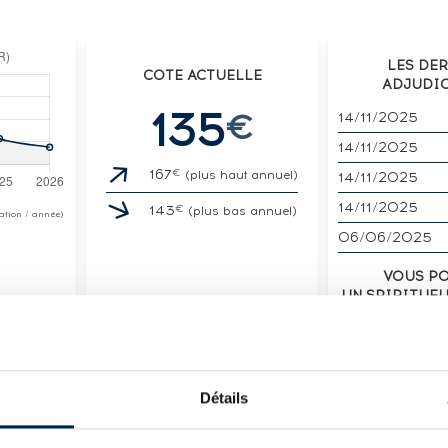
LES DE
COTE ACTUELLE
ADJUDI
135
€
14/11/2025
14/11/2025
€
167
(plus haut annuel)
14/11/2025
14/11/2025
€
143
(plus bas annuel)
otation / année)
06/06/2025
VOUS P
UN SPIRITUE
VENDE
Détails