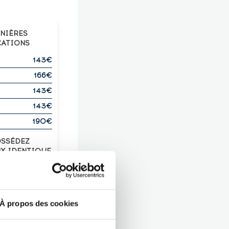
RNIÈRES
CATIONS
143€
166€
143€
143€
190€
OSSÉDEZ
UX IDENTIQUE
?
Z-LE !
À propos des cookies