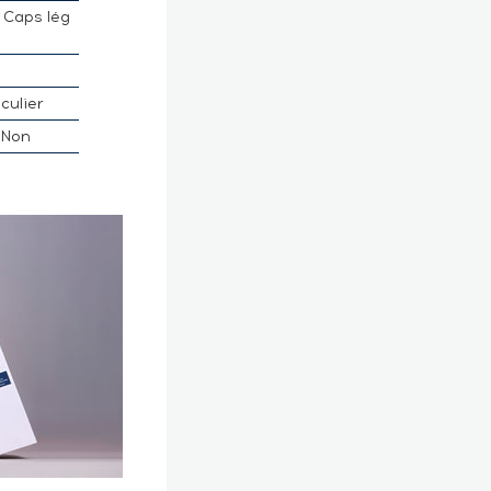
1 Caps lég
culier
Non