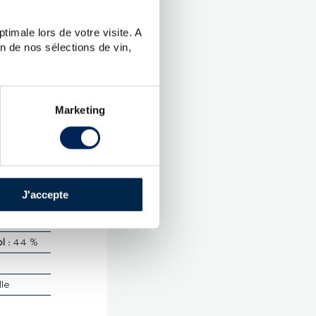
timale lors de votre visite. A
n de nos sélections de vin,
UES
Marketing
lément
.
 Vieux
J'accepte
rtinique
 :
44 %
lle