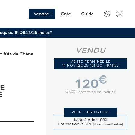
Vendre
Cote
Guide
usqu’au 31.08.2026 inclus*
VENDU
en fûts de Chêne
VENTE TERMINÉE LE
14 NOV. 2025 16H30 | PARIS
€
120
NE
143
commission incluse
€04
E
VOIR L'HISTORIQUE
Mise à prix : 100
€
Estimation : 250
€
(hors commission)