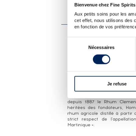
Bienvenue chez Fine Spirits
PRÉSENTATION DU 
Aux petits soins pour les ama
CLÉMENT 15 YEARS OF. D
cet effet, nous utilisons des
en fonction de vos préférence
LA CUVÉE
Sélection
Un Rhum Clément 15 ans, Doma
Nécessaires
du
années 1990. Il fait donc parti
consentement
véritable distillerie d’’Homèr
alambics ne soient transférés à 
LA DISTILLERIE RHUM CLÉME
Je refuse
À la Martinique, le terme d' «
avec ses plantations, sa maiso
au cœur des plantations de can
depuis 1887 le Rhum Clement 
héritées des fondateurs, Hom
rhum agricole distillé à parti
strict respect de l'appellati
Martinique ».