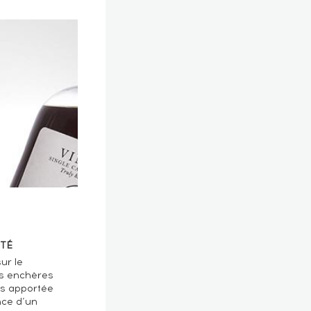
TÉ
ur le
s enchères
ts apportée
nce d’un