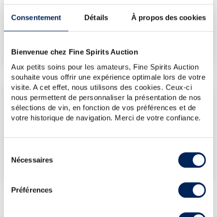
90
€
Consentement
Détails
À propos des cookies
€
95
(plus haut annuel)
€
95
(plus bas annuel)
Bienvenue chez Fine Spirits Auction
Aux petits soins pour les amateurs, Fine Spirits Auction
souhaite vous offrir une expérience optimale lors de votre
visite. A cet effet, nous utilisons des cookies. Ceux-ci
nous permettent de personnaliser la présentation de nos
LES DERNIÈRES ADJUDICATIONS
sélections de vin, en fonction de vos préférences et de
14/11/2025
95€
votre historique de navigation. Merci de votre confiance.
VOUS POSSÉDEZ
UN SPIRITUEUX IDENTIQUE ?
Sélection
Nécessaires
du
VENDEZ-LE !
consentement
Préférences