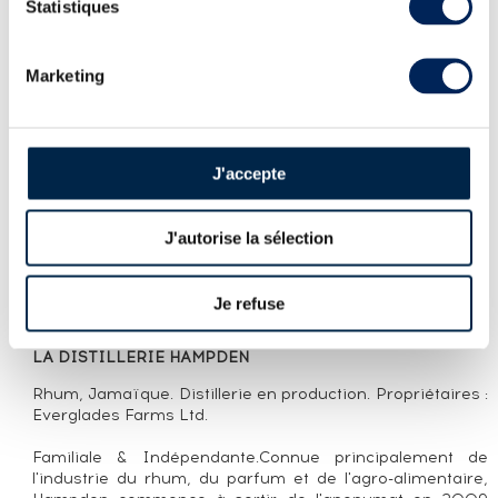
Statistiques
PRÉSENTATION DU LOT
POP'2012 SWELL DE SPIRITS ONE OF 318 -
BOTTLED 2023 INTER CAVES FRANCE
Marketing
SINGLE CASK SERIES 01
LA CUVÉE
J'accepte
Single cask de Hampden distillé en 2012 et embouteillé
en 2023 pour Inter Caves France. Swell de Spirits est un
embouteilleur indépendant basé en France et a été
fondé en 2021 par Michael et Kelly, passionnés de
J'autorise la sélection
voyages et de spiritueux. Ils selectionnent et
embouteillent des single casks de divers spiritueux:
whisky, rhum, cognac, armagnac... Édition limitée à 318
Je refuse
bouteilles.
LA DISTILLERIE HAMPDEN
Rhum, Jamaïque. Distillerie en production. Propriétaires :
Everglades Farms Ltd.
Familiale & Indépendante.Connue principalement de
l'industrie du rhum, du parfum et de l'agro-alimentaire,