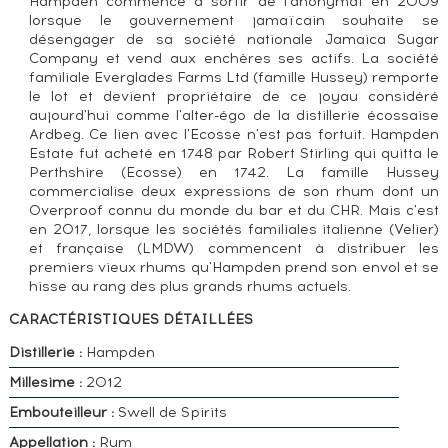
Hampden commence à sortir de l'anonymat en 2009
lorsque le gouvernement jamaïcain souhaite se
désengager de sa société nationale Jamaica Sugar
Company et vend aux enchères ses actifs. La société
familiale Everglades Farms Ltd (famille Hussey) remporte
le lot et devient propriétaire de ce joyau considéré
aujourd'hui comme l'alter-égo de la distillerie écossaise
Ardbeg. Ce lien avec l'Ecosse n'est pas fortuit. Hampden
Estate fut acheté en 1748 par Robert Stirling qui quitta le
Perthshire (Ecosse) en 1742. La famille Hussey
commercialise deux expressions de son rhum dont un
Overproof connu du monde du bar et du CHR. Mais c'est
en 2017, lorsque les sociétés familiales italienne (Velier)
et française (LMDW) commencent à distribuer les
premiers vieux rhums qu'Hampden prend son envol et se
hisse au rang des plus grands rhums actuels.
CARACTÉRISTIQUES DÉTAILLÉES
Distillerie :
Hampden
Millesime :
2012
Embouteilleur :
Swell de Spirits
Appellation :
Rum