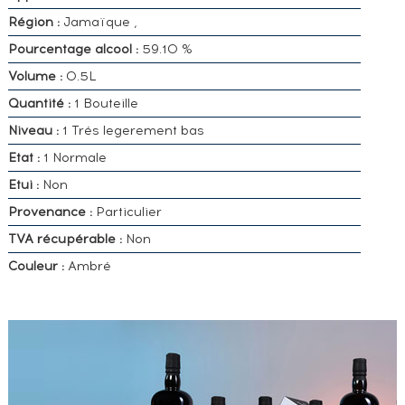
Région :
Jamaïque ,
Pourcentage alcool :
59.10 %
Volume :
0.5L
Quantité :
1 Bouteille
Niveau :
1 Trés legerement bas
Etat :
1 Normale
Etui :
Non
Provenance :
Particulier
TVA récupérable :
Non
Couleur :
Ambré
VOUS
POSSÉDEZ
UN
SPIRITUEUX