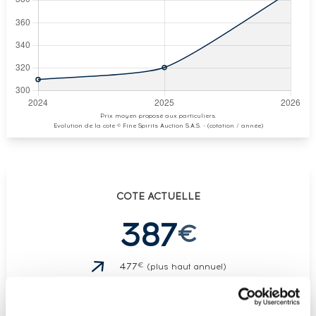
Prix moyen proposé aux particuliers.
Evolution de la cote © Fine Spirits Auction S.A.S. - (cotation / année)
COTE ACTUELLE
387
€
€
477
(plus haut annuel)
€
477
(plus bas annuel)