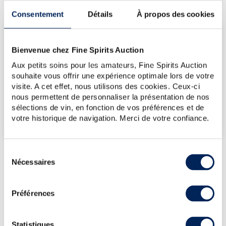
Consentement
Détails
À propos des cookies
LES DERNIÈRES ADJUDICATIONS
Bienvenue chez Fine Spirits Auction
12/06/2026
476€
Aux petits soins pour les amateurs, Fine Spirits Auction
08/03/2024
309€
souhaite vous offrir une expérience optimale lors de votre
visite. A cet effet, nous utilisons des cookies. Ceux-ci
VOUS POSSÉDEZ
nous permettent de personnaliser la présentation de nos
UN SPIRITUEUX IDENTIQUE ?
sélections de vin, en fonction de vos préférences et de
votre historique de navigation. Merci de votre confiance.
VENDEZ-LE !
Sélection
Nécessaires
du
consentement
PRÉSENTATION DU LOT
CHARTREUSE OF. VERTE V.E.P. MISE 2018
Préférences
(1L.)
Statistiques