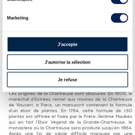
LA CUVÉE
Créées en 1963, les V.E.P. sont élaborées comme des
Chartreuses Jaunes et Vertes classiques mais
Marketing
bénéficient d’un long élevage en demi-muids - plus petits
que les foudres sans lesquels sont élevées les autres - de
chêne qui leur confère une compléxité supplémentaire.
La bouteille des V.E.P. reprend celle de la première
J'accepte
bouteille de Chartreuse connue, datant de 1840. La verte
titre à 54% et la jaune à 42%. Les indications de
millésime ou d’année d'embouteillages ont varié au fil
J'autorise la sélection
des années ; aujourd’hui, c’est l’année de mise en
bouteille qui est indiquée. Il s'agit en l'occurrence de la
mise 2018.
Je refuse
LA DISTILLERIE CHARTREUSE
Les origines de la Chartreuse sont obscures. En 1605, le
maréchal d'Estrées remet aux moines de la Chartreuse
de Vauvert, à Paris, un manuscrit contenant la formule
d'un élixir de plantes. En 1764, cette formule de 130
plantes est affinée et fixée par le Frère Jérôme Maubec
qui en fait l'Elixir Végétal de la Grande-Chartreuse, le
monastère où la Chartreuse sera produite jusqu'en 1864.
Après une fin de siècle difficile marquée par une