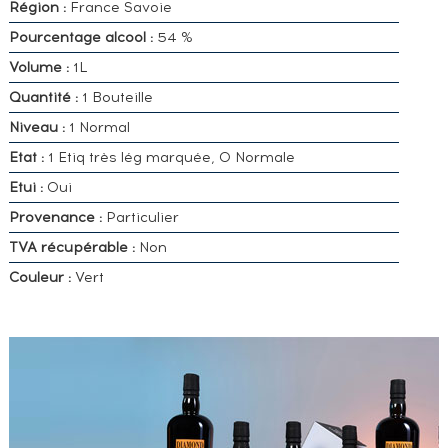
Région :
France Savoie
Pourcentage alcool :
54 %
Volume :
1L
Quantité :
1 Bouteille
Niveau :
1 Normal
Etat :
1 Etiq très lég marquée, 0 Normale
Etui :
Oui
Provenance :
Particulier
TVA récupérable :
Non
Couleur :
Vert
VOUS
POSSÉDEZ
UN
SPIRITUEUX