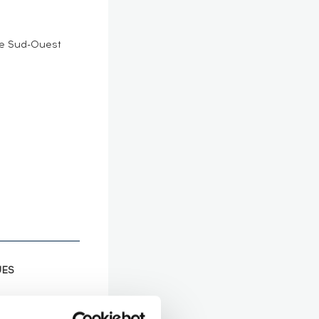
e Sud-Ouest
UES
avé