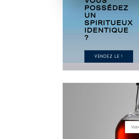
VOUS
POSSÉDEZ
UN
SPIRITUEUX
IDENTIQUE
?
VENDEZ LE !