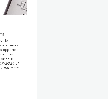
TÉ
ur le
s enchères
ts apportée
nce d’un
-priseur
/07/2026 et
/ bouteille