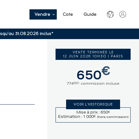
Vendre
Cote
Guide
usqu’au 31.08.2026 inclus*
VENTE TERMINÉE LE
12 JUIN 2026 10H30 | PARIS
€
650
774
commission incluse
€80
VOIR L'HISTORIQUE
Mise à prix : 650
€
Estimation : 1 000
€
(hors commission)