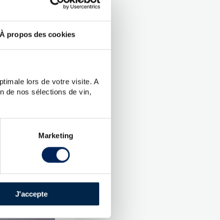
.
À propos des cookies
gnac
ud-Ouest
 :
40 %
timale lors de votre visite. A
n de nos sélections de vin,
lle
1 Coffret
ent abimé
Marketing
culier
Non
J'accepte