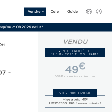
Vendre
Cote
Guide
usqu’au 31.08.2026 inclus*
VENDU
011
VENTE TERMINÉE LE
12 JUIN 2026 11H00 | PARIS
€
49
7 -
58
commission incluse
€41
VOIR L'HISTORIQUE
Mise à prix : 40
€
Estimation : 80
€
(hors commission)