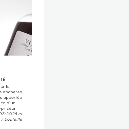
TÉ
ur le
s enchères
ts apportée
nce d’un
-priseur
/07/2026 et
/ bouteille