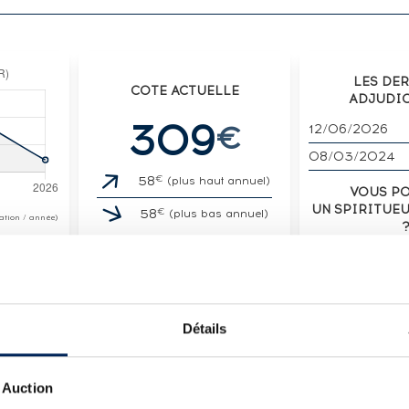
LES DE
COTE ACTUELLE
ADJUDI
309
€
12/06/2026
08/03/2024
€
58
(plus haut annuel)
VOUS P
UN SPIRITUE
€
58
(plus bas annuel)
otation / année)
VENDE
Détails
LOT
 Auction
 N°VII07 - BOTTLED 2011 CONNOISSEURS COLLE