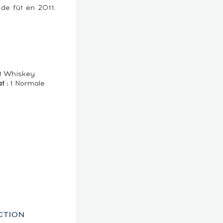
 de fût en 2011.
t Whiskey
t :
1 Normale
CTION