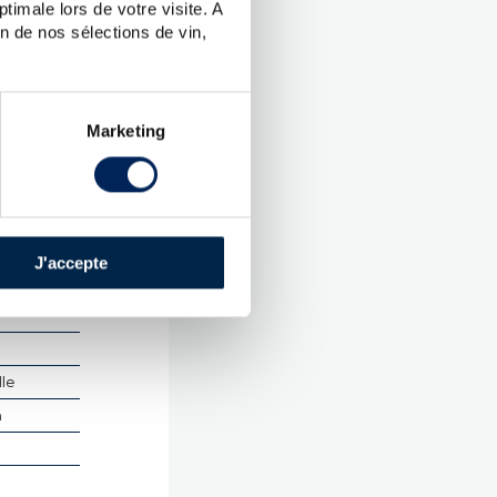
timale lors de votre visite. A
n de nos sélections de vin,
UES
s
Marketing
.
d Single
J'accepte
 :
57.50
lle
m