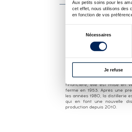
Aux petits soins pour les ama
cet effet, nous utilisons des
en fonction de vos préférence
LA CUVÉE
Single malt tourbé de la distille
Sélection
Édition limitée à 1000 bouteille
Nécessaires
du
LA DISTILLERIE LOCKE'S KIL
consentement
La distillerie Locke's est fondé
alors connue sous le nom de Br
1843, après son acquisition par
jusqu'en 1893 avec la création
Je refuse
d'Indépendance irlandaise, doub
un terme aux activités de la dis
financière, elle est mise en v
ferme en 1953. Après une p
les années 1980, la distillerie 
qui en font une nouvelle dis
production depuis 2010.