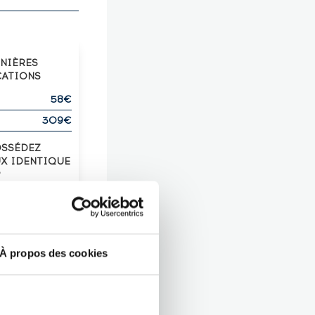
RNIÈRES
CATIONS
58€
309€
OSSÉDEZ
UX IDENTIQUE
?
Z-LE !
À propos des cookies
CTION