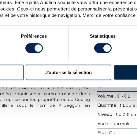
teurs, Fine Spirits Auction souhaite vous offrir une expérience op
 cookies. Ceux-ci nous permettent de personnaliser la présentatio
s et de votre historique de navigation. Merci de votre confiance.
CARACTÉRISTIQ
DÉTAILLÉES
rie Cooley embouteillé brut de fût en 2011.
s.
Distillerie :
Locke'
Préférences
Statistiques
Kilbeggan
BEGGAN
Embouteilleur :
Of
e en 1757 à Kilbeggan, en Irlande. Elle est
Appellation :
Peate
usna et ne prend le nom de Locke's qu'en
Malt Whiskey
 John Locke. Elle demeure dans la famille
 de la société John Locke & Co. La Guerre
Région :
Irlande ,
J'autorise la sélection
lée de la Prohibition aux Etats-Unis, met
Pourcentage alcool
tillerie entre 1924 et 1931. En difficulté
%
ente en 1947 et, faute d'acquéreur, elle
remière renaissance comme musée dans
Volume :
0.70L
est reprise par les propriétaires de Cooley
tillerie sous le nom de Kilbeggan, en
Quantité :
1 Boutei
Niveau :
1 à 3.5 c
Etat :
1 Normale
Etui :
Oui