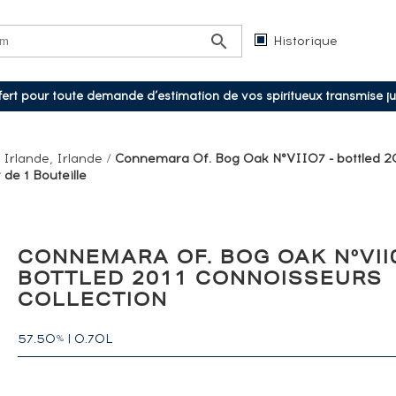
Historique
ffert pour toute demande d’estimation de vos spiritueux transmise j
/
Irlande, Irlande
/
Connemara Of. Bog Oak N°VII07 - bottled 2
 de 1 Bouteille
CONNEMARA OF. BOG OAK N°VII0
BOTTLED 2011 CONNOISSEURS
COLLECTION
57.50
|
0.70L
%