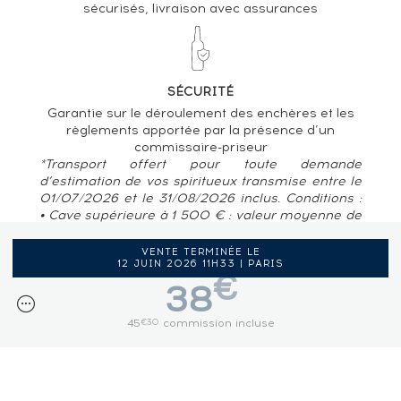
sécurisés, livraison avec assurances
SÉCURITÉ
Garantie sur le déroulement des enchères et les
règlements apportée par la présence d’un
commissaire-priseur
*Transport offert pour toute demande
d’estimation de vos spiritueux transmise entre le
01/07/2026 et le 31/08/2026 inclus. Conditions :
• Cave supérieure à 1 500 € : valeur moyenne de
80 € / bouteille • Pour des caves situées en
France métropolitaine, Belgique, Luxembourg
VENTE TERMINÉE LE
12 JUIN 2026 11H33 | PARIS
€
38
45
commission incluse
€30