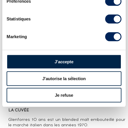
Préférences
17/07/2026
27€
17/07/2026
34€
Statistiques
17/07/2026
34€
VOUS POSSÉDEZ
UN SPIRITUEUX IDENTIQUE ?
Marketing
VENDEZ-LE !
J'accepte
J'autorise la sélection
PRÉSENTATION DU LOT
GLENFORRES 10 YEARS OF. ALL MALT
(75CL.)
Je refuse
LA CUVÉE
Glenforres 10 ans est un blended malt embouteillé pour
le marché italien dans les années 1970.