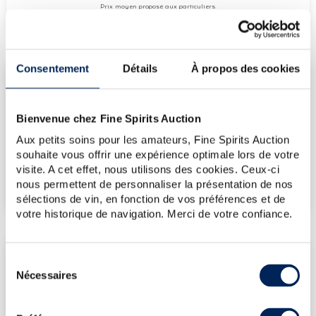
Prix moyen proposé aux particuliers.
Evolution de la cote © Fine Spirits Auction S.A.S. - (cotation / année)
Consentement
Détails
À propos des cookies
COTE ACTUELLE
35
€
Bienvenue chez Fine Spirits Auction
Aux petits soins pour les amateurs, Fine Spirits Auction
souhaite vous offrir une expérience optimale lors de votre
€
45
(plus haut annuel)
visite. A cet effet, nous utilisons des cookies. Ceux-ci
€
27
(plus bas annuel)
nous permettent de personnaliser la présentation de nos
sélections de vin, en fonction de vos préférences et de
votre historique de navigation. Merci de votre confiance.
LES DERNIÈRES ADJUDICATIONS
Sélection
Nécessaires
du
17/07/2026
34€
consentement
17/07/2026
27€