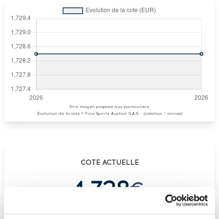
Prix moyen proposé aux particuliers.
Evolution de la cote © Fine Spirits Auction S.A.S. - (cotation / année)
COTE ACTUELLE
1 728
€
€
1 728
(plus haut annuel)