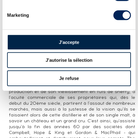
LA CUVÉE
Marketing
Embouteillage officiel de la distillerie Macallan âgé de 25
ans, vieilli dans des fûts de sherry en chêne européen et
embouteillé en 2023.
J'accepte
LA DISTILLERIE MACALLAN
Macallan est au single malt écossais ce que Petrus est au
J'autorise la sélection
grand cru français, un monument. Aucune distillerie n'a,
à ce jour, enregistré pour une seule édition baptisée The
Macallan 60 ans 1926 Dillon, une telle côte lors d'une
Je refuse
vente aux enchères : £1.2million, en 2018.
Cette renommée, Macallan la doit à l'excellence de sa
production et de son vieillissement en fûts de sherry, à
l'acuité commerciale de ses propriétaires qui, dès le
début du 20ème siècle, partirent à l'assaut de nombreux
marchés, mais aussi à la justesse de la vision qu'ils se
faisaient alors de cette distillerie et de son single malt, à
savoir un château et un grand cru. C'est ainsi, qu'assisté
jusqu'à la fin des années 60 par des sociétés dont
Campbell, Hope & King et Gordon & MacPhail - qui