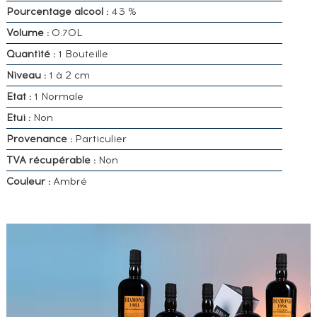
Pourcentage alcool :
43 %
Volume :
0.70L
Quantité :
1 Bouteille
Niveau :
1 à 2 cm
Etat :
1 Normale
Etui :
Non
Provenance :
Particulier
TVA récupérable :
Non
Couleur :
Ambré
VOUS
POSSÉDEZ
UN
SPIRITUEUX
IDENTIQUE