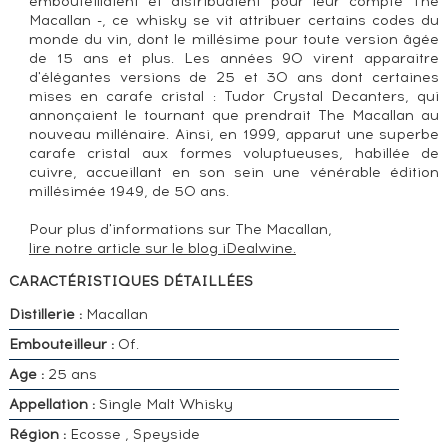
embouteillaient et distribuaient pour leur compte The
Macallan -, ce whisky se vit attribuer certains codes du
monde du vin, dont le millésime pour toute version âgée
de 15 ans et plus. Les années 90 virent apparaitre
d'élégantes versions de 25 et 30 ans dont certaines
mises en carafe cristal : Tudor Crystal Decanters, qui
annonçaient le tournant que prendrait The Macallan au
nouveau millénaire. Ainsi, en 1999, apparut une superbe
carafe cristal aux formes voluptueuses, habillée de
cuivre, accueillant en son sein une vénérable édition
millésimée 1949, de 50 ans.
Pour plus d'informations sur The Macallan,
lire notre article sur le blog iDealwine.
CARACTÉRISTIQUES DÉTAILLÉES
Distillerie :
Macallan
Embouteilleur :
Of.
Age :
25 ans
Appellation :
Single Malt Whisky
Région :
Ecosse , Speyside