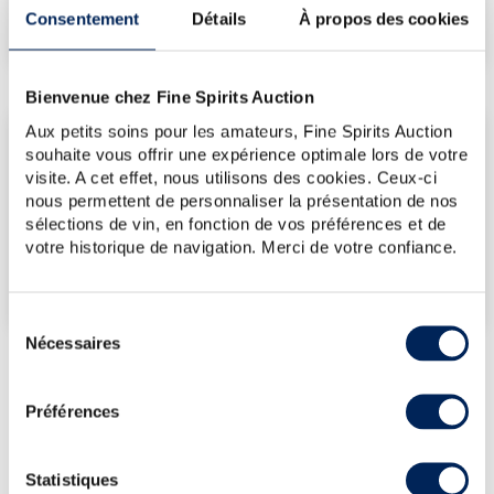
Consentement
Détails
À propos des cookies
€
1 728
(plus bas annuel)
Bienvenue chez Fine Spirits Auction
Aux petits soins pour les amateurs, Fine Spirits Auction
LES DERNIÈRES ADJUDICATIONS
souhaite vous offrir une expérience optimale lors de votre
12/06/2026
1 728€
visite. A cet effet, nous utilisons des cookies. Ceux-ci
nous permettent de personnaliser la présentation de nos
VOUS POSSÉDEZ
sélections de vin, en fonction de vos préférences et de
UN SPIRITUEUX IDENTIQUE ?
votre historique de navigation. Merci de votre confiance.
VENDEZ-LE !
Sélection
Nécessaires
du
consentement
Préférences
PRÉSENTATION DU LOT
MACALLAN (THE) 25 YEARS OF. ANNUAL
2023 RELEASE SHERRY SEASONED OAK
Statistiques
CASKS