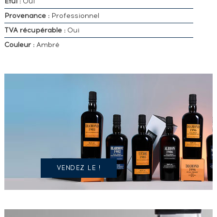
Etui :
Oui
Provenance :
Professionnel
TVA récupérable :
Oui
Couleur :
Ambré
VOUS
POSSÉDEZ
UN
SPIRITUEUX
IDENTIQUE
?
VENDEZ LE !