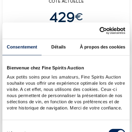
COTE ACTUELLE
429
€
€
429
(plus haut annuel)
€
429
(plus bas annuel)
Consentement
Détails
À propos des cookies
Bienvenue chez Fine Spirits Auction
LES DERNIÈRES ADJUDICATIONS
Aux petits soins pour les amateurs, Fine Spirits Auction
12/06/2026
429€
souhaite vous offrir une expérience optimale lors de votre
visite. A cet effet, nous utilisons des cookies. Ceux-ci
VOUS POSSÉDEZ
nous permettent de personnaliser la présentation de nos
UN SPIRITUEUX IDENTIQUE ?
sélections de vin, en fonction de vos préférences et de
votre historique de navigation. Merci de votre confiance.
VENDEZ-LE !
Sélection