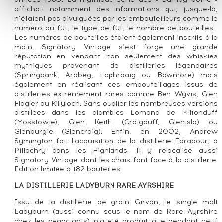
affichait notamment des informations qui, jusque-là,
n’étaient pas divulguées par les embouteilleurs comme le
numéro du fût, le type de fût, le nombre de bouteilles…
Les numéros de bouteilles étaient également inscrits à la
main. Signatory Vintage s’est forgé une grande
réputation en vendant non seulement des whiskies
mythiques provenant de distilleries légendaires
(Springbank, Ardbeg, Laphroaig ou Bowmore) mais
également en réalisant des embouteillages issus de
distilleries extrêmement rares comme Ben Wyvis, Glen
Flagler ou Killyloch. Sans oublier les nombreuses versions
distillées dans les alambics Lomond de Miltonduff
(Mosstowie), Glen Keith (Craigduff, Glenisla) ou
Glenburgie (Glencraig). Enfin, en 2002, Andrew
Symington fait l'acquisition de la distillerie Edradour, à
Pitlochry dans les Highlands. Il y relocalise aussi
Signatory Vintage dont les chais font face à la distillerie.
Édition limitée à 182 bouteilles.
LA DISTILLERIE LADYBURN RARE AYRSHIRE
Issu de la distillerie de grain Girvan, le single malt
Ladyburn (aussi connu sous le nom de Rare Ayrshire
chez les négociants) n'a été produit que pendant neuf