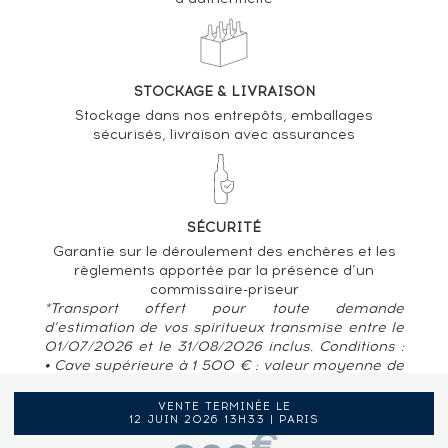
STOCKAGE & LIVRAISON
Stockage dans nos entrepôts, emballages
sécurisés, livraison avec assurances
SÉCURITÉ
Garantie sur le déroulement des enchères et les
règlements apportée par la présence d’un
commissaire-priseur
*Transport offert pour toute demande
d’estimation de vos spiritueux transmise entre le
01/07/2026 et le 31/08/2026 inclus. Conditions :
• Cave supérieure à 1 500 € : valeur moyenne de
80 € / bouteille • Pour des caves situées en
France métropolitaine, Belgique, Luxembourg
VENTE TERMINÉE LE
12 JUIN 2026 13H33 | PARIS