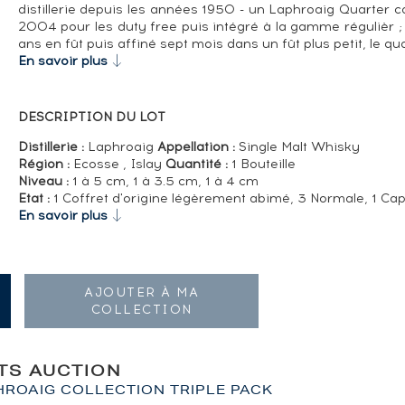
distillerie depuis les années 1950 - un Laphroaig Quarter ca
2004 pour les duty free puis intégré à la gamme régulièr ; i
ans en fût puis affiné sept mois dans un fût plus petit, le qu
En savoir plus
DESCRIPTION DU LOT
Distillerie :
Laphroaig
Appellation :
Single Malt Whisky
Région :
Ecosse , Islay
Quantité :
1 Bouteille
Niveau :
1 à 5 cm, 1 à 3.5 cm, 1 à 4 cm
Etat :
1 Coffret d'origine légèrement abimé, 3 Normale, 1 Ca
En savoir plus
AJOUTER À MA
COLLECTION
ITS AUCTION
HROAIG COLLECTION TRIPLE PACK