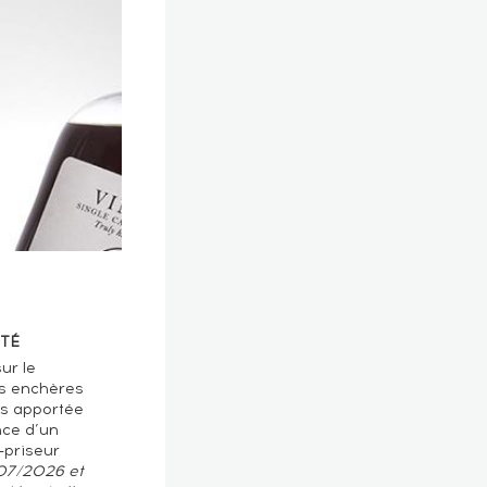
TÉ
ur le
s enchères
ts apportée
nce d’un
-priseur
/07/2026 et