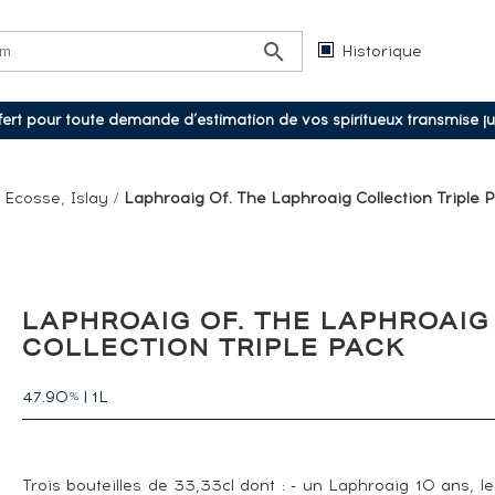
Historique
ffert pour toute demande d’estimation de vos spiritueux transmise j
/
Ecosse, Islay
/
Laphroaig Of. The Laphroaig Collection Triple P
LAPHROAIG OF. THE LAPHROAIG
COLLECTION TRIPLE PACK
47.90
|
1L
%
Trois bouteilles de 33,33cl dont : - un Laphroaig 10 ans, le