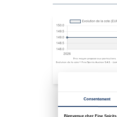
Prix moyen proposé aux particuliers.
Evolution de la cote © Fine Spirits Auction S.A.S. - (c
Consentement
PRÉSENTATION DU 
LAPHROAIG OF. THE LAP
Bienvenue chez Fine Spirits