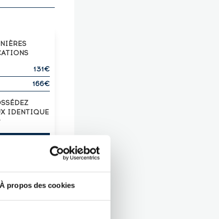
RNIÈRES
CATIONS
131€
166€
OSSÉDEZ
UX IDENTIQUE
?
Z-LE !
À propos des cookies