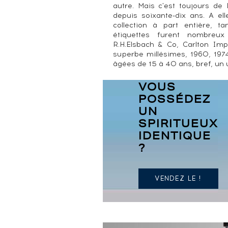
autre. Mais c'est toujours de 
depuis soixante-dix ans. A ell
collection à part entière, ta
étiquettes furent nombreux 
R.H.Elsbach & Co, Carlton Impo
superbe millésimes, 1960, 1974
âgées de 15 à 40 ans, bref, un u
VOUS
POSSÉDEZ
UN
SPIRITUEUX
IDENTIQUE
?
VENDEZ LE !