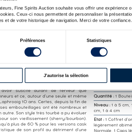
teurs, Fine Spirits Auction souhaite vous offrir une expérience op
 cookies. Ceux-ci nous permettent de personnaliser la présentatio
CARACTÉRISTIQ
s et de votre historique de navigation. Merci de votre confiance.
DÉTAILLÉES
: - un Laphroaig 10 ans, le classique de la
950 - un Laphroaig Quarter cask, introduit
Distillerie :
Laphro
intégré à la gamme régulièr ; il est élevé
Préférences
Statistiques
Embouteilleur :
Of
t mois dans un fût plus petit, le quarter
ginal Cask Strength, une version brut de
Appellation :
Single
uite en 1995 sous le nom « Straight from
Whisky
jourd'hui en batch numérotés.
Région :
Ecosse , 
Pourcentage alcool
J'autorise la sélection
%
en production. Propriétaires : Beam-Suntory
Volume :
1L
à avoir suscité autant de ferveur que
nneurs et ce, autour d'une seule et même
Quantité :
1 Boutei
Laphroaig 10 ans. Certes, depuis la fin de
Niveau :
1 à 5 cm, 
ses embouteillages ont été nombreux et
cm, 1 à 4 cm
 autre. Son style très tourbé a pu évoluer
pour son vieillissement (sherry/bourbon).
Etat :
1 Coffret d'o
squ'à plus de 60 % pour les versions cask
légèrement abimé
ristique de son profil au détriment d'une
Normale, 1 Caps l