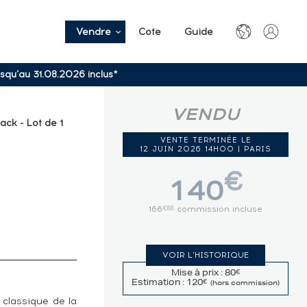
Vendre
Cote
Guide
usqu’au 31.08.2026 inclus*
VENDU
ack - Lot de 1
VENTE TERMINÉE LE
12 JUIN 2026 14H00 | PARIS
€
140
166
commission incluse
€88
VOIR L'HISTORIQUE
Mise à prix : 80
€
Estimation : 120
€
(hors commission)
 classique de la