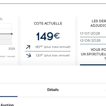
LES DE
COTE ACTUELLE
ADJUDI
149
€
17/07/2026
12/06/2026
€
167
(plus haut annuel)
VOUS P
UN SPIRITUE
€
131
(plus bas annuel)
otation / année)
VENDE
Détails
LOT
HROAIG COLLECTION TRIPLE PACK
 Auction