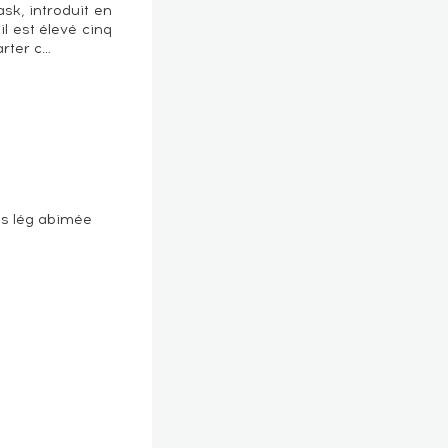
sk, introduit en
l est élevé cinq
arter c…
ps lég abimée