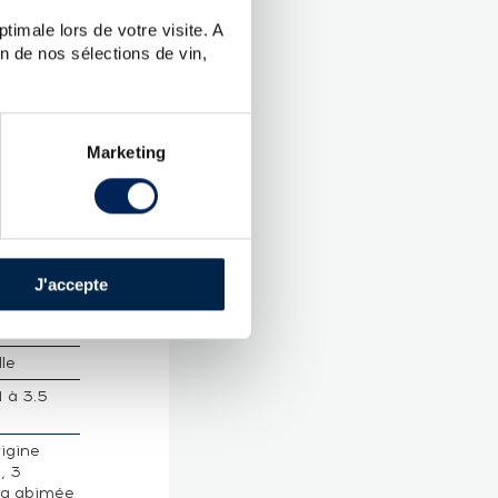
timale lors de votre visite. A
n de nos sélections de vin,
UES
aig
Marketing
.
 Malt
Islay
 :
47.90
J'accepte
lle
1 à 3.5
rigine
, 3
ég abimée