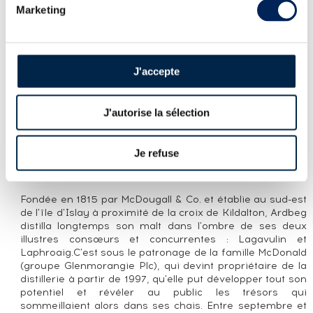
Marketing
LA CUVÉE
Réhoboam d'Ardbeg 10 ans. Le 10 ans était un classique
de la distillerie dans les années 1970 à 1990. Le
fermeture de la distillerie le plus clair des années 1980
J'accepte
engendre l'interruption de cette édition dans les années
1990 et il faut attendre 2000, après le rachat par
Glenmorangie en 1997, pour qu'il retrouve sa place dans
J'autorise la sélection
la gamme, une place qu'il n'a plus quittée depuis.
LA DISTILLERIE ARDBEG
Je refuse
Ecosse, Islay. Distillerie en production. Propriétaires :
LVMH - Diageo
Fondée en 1815 par McDougall & Co. et établie au sud-est
de l'île d'Islay à proximité de la croix de Kildalton, Ardbeg
distilla longtemps son malt dans l'ombre de ses deux
illustres consœurs et concurrentes : Lagavulin et
Laphroaig.C'est sous le patronage de la famille McDonald
(groupe Glenmorangie Plc), qui devint propriétaire de la
distillerie à partir de 1997, qu'elle put développer tout son
potentiel et révéler au public les trésors qui
sommeillaient alors dans ses chais. Entre septembre et