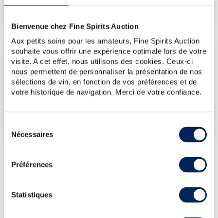
€
477
(plus bas annuel)
Bienvenue chez Fine Spirits Auction
Aux petits soins pour les amateurs, Fine Spirits Auction
souhaite vous offrir une expérience optimale lors de votre
LES DERNIÈRES ADJUDICATIONS
visite. A cet effet, nous utilisons des cookies. Ceux-ci
nous permettent de personnaliser la présentation de nos
12/06/2026
476€
sélections de vin, en fonction de vos préférences et de
VOUS POSSÉDEZ
votre historique de navigation. Merci de votre confiance.
UN SPIRITUEUX IDENTIQUE ?
VENDEZ-LE !
Sélection
Nécessaires
du
consentement
Préférences
PRÉSENTATION DU LOT
ARDBEG 10 YEARS OF. MÓR THE ULTIMATE
Statistiques
(4.5L)