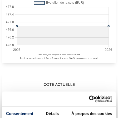
Prix moyen proposé aux particuliers.
Evolution de la cote © Fine Spirits Auction S.A.S. - (cotation / année)
COTE ACTUELLE
477
€
€
477
(plus haut annuel)
Consentement
Détails
À propos des cookies