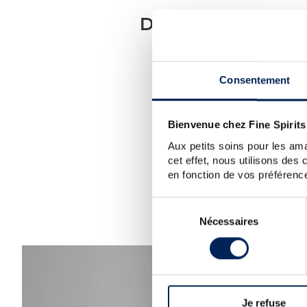
DÉSOLÉ, NOUS 
POUV
Consentement
Notre conseil :
vérif
Si vous avez besoin d'aide ou
Bienvenue chez Fine Spirits
Vous po
Aux petits soins pour les ama
cet effet, nous utilisons des
en fonction de vos préférence
Sélection
Nécessaires
du
consentement
Je refuse