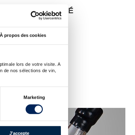
UEUX RECHERCHÉ
SIE ?
À propos des cookies
(un seul mot clé)...
llez visiter la section
d'aide
.
dessous.
timale lors de votre visite. A
n de nos sélections de vin,
Marketing
J'accepte