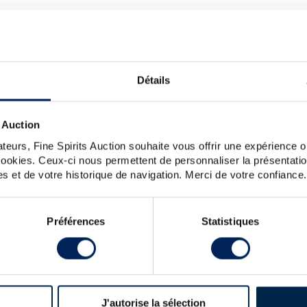
NE TROUVONS PAS LE SPIRIT
EZ-VOUS VÉRIFIER VOTRE SAI
MARS-MALTAGE-28
Détails
iez l’orthographe, l’ordre des mots, ou simplifiez votre demande 
 si vous souhaitez poser une question au service clientèle, veui
 Auction
uvez également créer une alerte en cliquant sur le bouton ci-
teurs, Fine Spirits Auction souhaite vous offrir une expérience op
Créer une alerte
 cookies. Ceux-ci nous permettent de personnaliser la présentatio
s et de votre historique de navigation. Merci de votre confiance.
Préférences
Statistiques
LES DERNIÈRES ACTUALITÉS
J'autorise la sélection