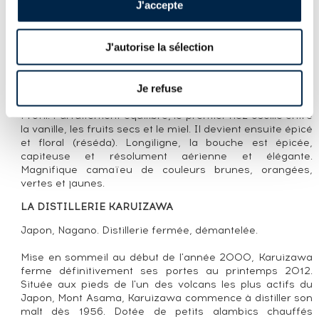
J'accepte
Single cask (#2372) de Karuizawa distillé en 1965, vieilli
dans un fût de sherry et embouteillé en 2016. Généreux,
intarissable, ce Karuizawa aime à raconter des histoires
J'autorise la sélection
qui offrent à l'imaginaire du dégustateur la possibilité de
s'évader vers des contrées éloignées très fertiles en
émotions olfactives et gustatives. En cela, il s'inscrit dans
Je refuse
la plus pure tradition de ce single malt hors du commun.
Édition limitée à 309 bouteilles.
Profil: Parfaitement équilibré, le premier nez oscille entre
la vanille, les fruits secs et le miel. Il devient ensuite épicé
et floral (réséda). Longiligne, la bouche est épicée,
capiteuse et résolument aérienne et élégante.
Magnifique camaïeu de couleurs brunes, orangées,
vertes et jaunes.
LA DISTILLERIE KARUIZAWA
Japon, Nagano. Distillerie fermée, démantelée.
Mise en sommeil au début de l'année 2000, Karuizawa
ferme définitivement ses portes au printemps 2012.
Située aux pieds de l'un des volcans les plus actifs du
Japon, Mont Asama, Karuizawa commence à distiller son
malt dès 1956. Dotée de petits alambics chauffés