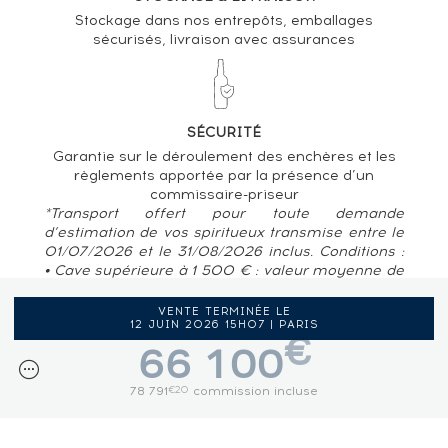
Stockage dans nos entrepôts, emballages
sécurisés, livraison avec assurances
SÉCURITÉ
Garantie sur le déroulement des enchères et les
règlements apportée par la présence d’un
commissaire-priseur
*Transport offert pour toute demande
d’estimation de vos spiritueux transmise entre le
01/07/2026 et le 31/08/2026 inclus. Conditions :
• Cave supérieure à 1 500 € : valeur moyenne de
80 € / bouteille • Pour des caves situées en
France métropolitaine, Belgique, Luxembourg
VENTE TERMINÉE LE
12 JUIN 2026 15H07 | PARIS
€
66 100
78 791
commission incluse
€20