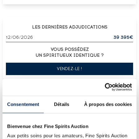
LES DERNIÈRES ADJUDICATIONS
12/06/2026
39 395€
VOUS POSSÉDEZ
UN SPIRITUEUX IDENTIQUE ?
VENDEZ-LE !
Consentement
Détails
À propos des cookies
PRÉSENTATION DU LOT
KARUIZAWA 50 YEARS 1965 OF. MONYOU
PAIRE (SET OF 2 BOTTLES) LMDW (1.4L)
Bienvenue chez Fine Spirits Auction
LA CUVÉE
Aux petits soins pour les amateurs, Fine Spirits Auction