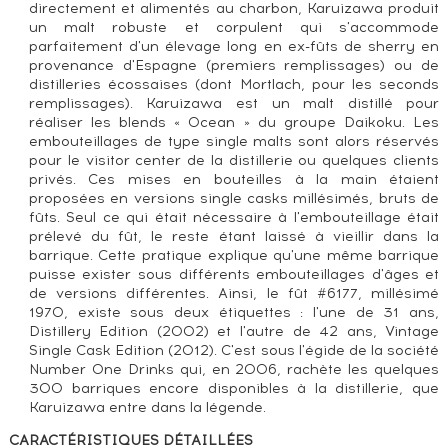
directement et alimentés au charbon, Karuizawa produit
un malt robuste et corpulent qui s'accommode
parfaitement d'un élevage long en ex-fûts de sherry en
provenance d'Espagne (premiers remplissages) ou de
distilleries écossaises (dont Mortlach, pour les seconds
remplissages). Karuizawa est un malt distillé pour
réaliser les blends « Ocean » du groupe Daikoku. Les
embouteillages de type single malts sont alors réservés
pour le visitor center de la distillerie ou quelques clients
privés. Ces mises en bouteilles à la main étaient
proposées en versions single casks millésimés, bruts de
fûts. Seul ce qui était nécessaire à l'embouteillage était
prélevé du fût, le reste étant laissé à vieillir dans la
barrique. Cette pratique explique qu'une même barrique
puisse exister sous différents embouteillages d'âges et
de versions différentes. Ainsi, le fût #6177, millésimé
1970, existe sous deux étiquettes : l'une de 31 ans,
Distillery Edition (2002) et l'autre de 42 ans, Vintage
Single Cask Edition (2012). C'est sous l'égide de la société
Number One Drinks qui, en 2006, rachète les quelques
300 barriques encore disponibles à la distillerie, que
Karuizawa entre dans la légende.
CARACTÉRISTIQUES DÉTAILLÉES