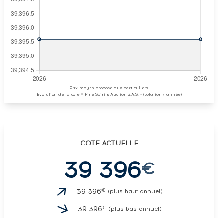
Prix moyen proposé aux particuliers.
Evolution de la cote © Fine Spirits Auction S.A.S. - (cotation / année)
COTE ACTUELLE
39 396
€
€
39 396
(plus haut annuel)
€
39 396
(plus bas annuel)