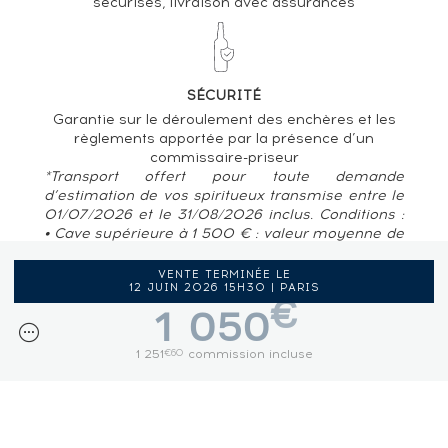
sécurisés, livraison avec assurances
SÉCURITÉ
Garantie sur le déroulement des enchères et les
règlements apportée par la présence d’un
commissaire-priseur
*Transport offert pour toute demande
d’estimation de vos spiritueux transmise entre le
01/07/2026 et le 31/08/2026 inclus. Conditions :
• Cave supérieure à 1 500 € : valeur moyenne de
80 € / bouteille • Pour des caves situées en
France métropolitaine, Belgique, Luxembourg
VENTE TERMINÉE LE
12 JUIN 2026 15H30 | PARIS
€
1 050
1 251
commission incluse
€60