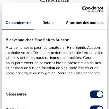
COTE ACTUELLE
1 222
€
Consentement
Détails
À propos des cookies
€
1 252
(plus haut annuel)
€
1 192
(plus bas annuel)
Bienvenue chez Fine Spirits Auction
Aux petits soins pour les amateurs, Fine Spirits Auction
souhaite vous offrir une expérience optimale lors de votre
visite. A cet effet, nous utilisons des cookies. Ceux-ci
LES DERNIÈRES ADJUDICATIONS
nous permettent de personnaliser la présentation de nos
17/07/2026
1 192€
sélections de vin, en fonction de vos préférences et de
votre historique de navigation. Merci de votre confiance.
12/06/2026
1 251€
22/10/2021
1 534€
Sélection
VOUS POSSÉDEZ
Nécessaires
du
UN SPIRITUEUX IDENTIQUE ?
consentement
VENDEZ-LE !