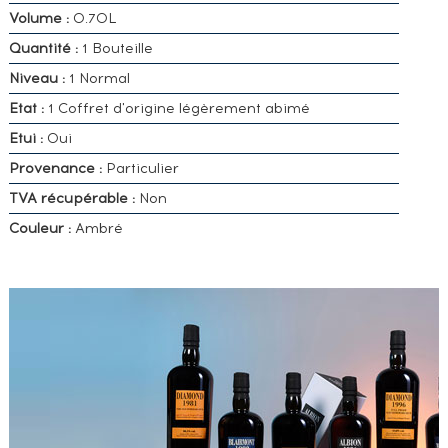
Volume :
0.70L
Quantité :
1 Bouteille
Niveau :
1 Normal
Etat :
1 Coffret d'origine légèrement abimé
Etui :
Oui
Provenance :
Particulier
TVA récupérable :
Non
Couleur :
Ambré
VOUS
POSSÉDEZ
UN
SPIRITUEUX
IDENTIQUE
?