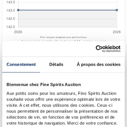
Prix moyen proposé aux particuliers.
Evolution de la cote © Fine Spirits Auction S.A.S. - (cotation / année)
Consentement
Détails
À propos des cookies
COTE ACTUELLE
143
€
Bienvenue chez Fine Spirits Auction
Aux petits soins pour les amateurs, Fine Spirits Auction
€
143
(plus haut annuel)
souhaite vous offrir une expérience optimale lors de votre
visite. A cet effet, nous utilisons des cookies. Ceux-ci
€
143
(plus bas annuel)
nous permettent de personnaliser la présentation de nos
sélections de vin, en fonction de vos préférences et de
votre historique de navigation. Merci de votre confiance.