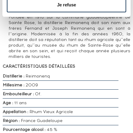
Je refuse
LA DISTILLERIE REIMONENQ
Fondée en 1916 sur la commune guadeloupéenne de
Sainte Rose, la distillerie Reimonenq doit son nom aux
frères Fernand et Joseph Reimonenq qui en sont à
l’’origine. Modernisée à la fin des années 1960, la
distillerie doit sa réputation tant au rhum agricole qu’’elle
produit, qu’’au musée du rhum de Sainte-Rose qu’’elle
abrite en son sein, et qui reçoit chaque année plusieurs
milliers de touristes.
CARACTÉRISTIQUES DÉTAILLÉES
Distillerie :
Reimonenq
Millesime :
2009
Embouteilleur :
Of.
Age :
11 ans
Appellation :
Rhum Vieux Agricole
Région :
France Guadeloupe
Pourcentage alcool :
45 %