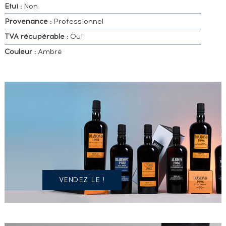
Etui :
Non
Provenance :
Professionnel
TVA récupérable :
Oui
Couleur :
Ambré
VOUS
POSSÉDEZ
UN
SPIRITUEUX
IDENTIQUE
?
VENDEZ LE !