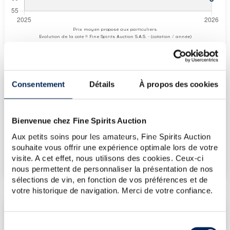
Prix moyen proposé aux particuliers.
Evolution de la cote © Fine Spirits Auction S.A.S. - (cotation / année)
Consentement
Détails
À propos des cookies
COTE ACTUELLE
60
€
Bienvenue chez Fine Spirits Auction
Aux petits soins pour les amateurs, Fine Spirits Auction
€
107
(plus haut annuel)
souhaite vous offrir une expérience optimale lors de votre
€
60
visite. A cet effet, nous utilisons des cookies. Ceux-ci
(plus bas annuel)
nous permettent de personnaliser la présentation de nos
sélections de vin, en fonction de vos préférences et de
votre historique de navigation. Merci de votre confiance.
LES DERNIÈRES ADJUDICATIONS
Sélection
17/07/2026
59€