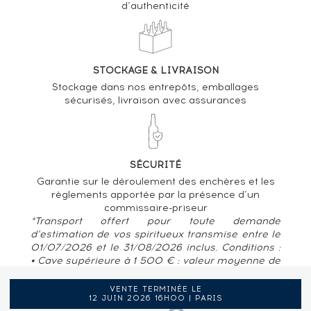
d’authenticité
STOCKAGE & LIVRAISON
Stockage dans nos entrepôts, emballages
sécurisés, livraison avec assurances
SÉCURITÉ
Garantie sur le déroulement des enchères et les
règlements apportée par la présence d’un
commissaire-priseur
*Transport offert pour toute demande
d’estimation de vos spiritueux transmise entre le
01/07/2026 et le 31/08/2026 inclus. Conditions :
• Cave supérieure à 1 500 € : valeur moyenne de
80 € / bouteille • Pour des caves situées en
France métropolitaine, Belgique, Luxembourg
VENTE TERMINÉE LE
12 JUIN 2026 16H00 | PARIS