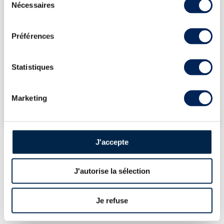
Nécessaires
du
17/07/2026
59€
consentement
17/07/2026
59€
Préférences
17/07/2026
59€
17/07/2026
59€
Statistiques
VOUS POSSÉDEZ
UN SPIRITUEUX IDENTIQUE ?
Marketing
VENDEZ-LE !
J'accepte
PRÉSENTATION DU LOT
J'autorise la sélection
JAMAÏCA BLEND 14 YEARS 2008 FAMILLE
RICCI BOTTLED 2022 CASK STRENGTH
Je refuse
LA CUVÉE