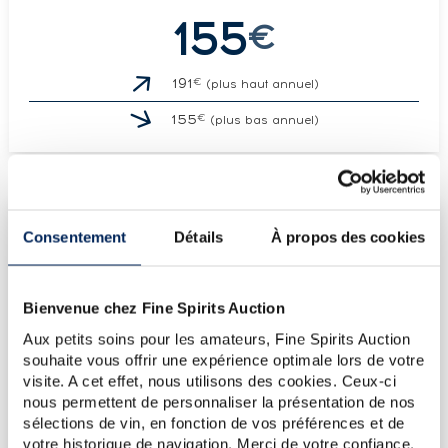
155
€
€
191
(plus haut annuel)
€
155
(plus bas annuel)
LES DERNIÈRES ADJUDICATIONS
Consentement
Détails
À propos des cookies
12/06/2026
154€
12/12/2025
154€
Bienvenue chez Fine Spirits Auction
14/11/2025
190€
Aux petits soins pour les amateurs, Fine Spirits Auction
03/10/2025
166€
souhaite vous offrir une expérience optimale lors de votre
18/07/2025
178€
visite. A cet effet, nous utilisons des cookies. Ceux-ci
nous permettent de personnaliser la présentation de nos
VOUS POSSÉDEZ
sélections de vin, en fonction de vos préférences et de
UN SPIRITUEUX IDENTIQUE ?
votre historique de navigation. Merci de votre confiance.