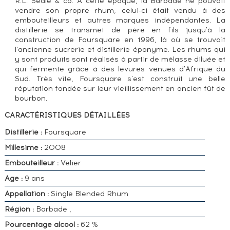
R.L. Seale & co. A cette époque, la Barbade ne pouvait
vendre son propre rhum, celui-ci était vendu à des
embouteilleurs et autres marques indépendantes. La
distillerie se transmet de père en fils jusqu'à la
construction de Foursquare en 1996, là où se trouvait
l'ancienne sucrerie et distillerie éponyme. Les rhums qui
y sont produits sont réalisés à partir de mélasse diluée et
qui fermente grâce à des levures venues d'Afrique du
Sud. Très vite, Foursquare s'est construit une belle
réputation fondée sur leur vieillissement en ancien fût de
bourbon.
CARACTÉRISTIQUES DÉTAILLÉES
Distillerie :
Foursquare
Millesime :
2008
Embouteilleur :
Velier
Age :
9 ans
Appellation :
Single Blended Rhum
Région :
Barbade ,
Pourcentage alcool :
62 %