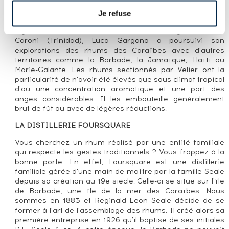
collectionneur de rhum, la rachète en 1986 et lance son
activité de négoce, d'abord avec le whisky en 1992 puis
Je refuse
avec le rhum en 1996. Après des embouteillages
légendaires de rhums de Demerara (Guyana) et de
Caroni (Trinidad), Luca Gargano a poursuivi son
explorations des rhums des Caraïbes avec d'autres
territoires comme la Barbade, la Jamaïque, Haïti ou
Marie-Galante. Les rhums sectionnés par Velier ont la
particularité de n'avoir été élevés que sous climat tropical
d'où une concentration aromatique et une part des
anges considérables. Il les embouteille généralement
brut de fût ou avec de légères réductions.
LA DISTILLERIE FOURSQUARE
Vous cherchez un rhum réalisé par une entité familiale
qui respecte les gestes traditionnels ? Vous frappez à la
bonne porte. En effet, Foursquare est une distillerie
familiale gérée d'une main de maître par la famille Seale
depuis sa création au 19e siècle. Celle-ci se situe sur l'île
de Barbade, une île de la mer des Caraïbes. Nous
sommes en 1883 et Reginald Leon Seale décide de se
former à l'art de l'assemblage des rhums. Il créé alors sa
première entreprise en 1926 qu'il baptise de ses initiales