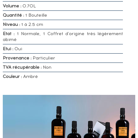
Volume :
0.70L
Quantité :
1 Bouteille
Niveau :
1 à 2.5 cm
Etat :
1 Normale, 1 Coffret d'origine très légèrement
abimé
Etui :
Oui
Provenance :
Particulier
TVA récupérable :
Non
Couleur :
Ambré
VOUS
POSSÉDEZ
UN
SPIRITUEUX
IDENTIQUE
?