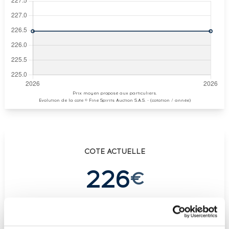
Prix moyen proposé aux particuliers.
Evolution de la cote © Fine Spirits Auction S.A.S. - (cotation / année)
COTE ACTUELLE
226
€
€
226
(plus haut annuel)
€
226
(plus bas annuel)