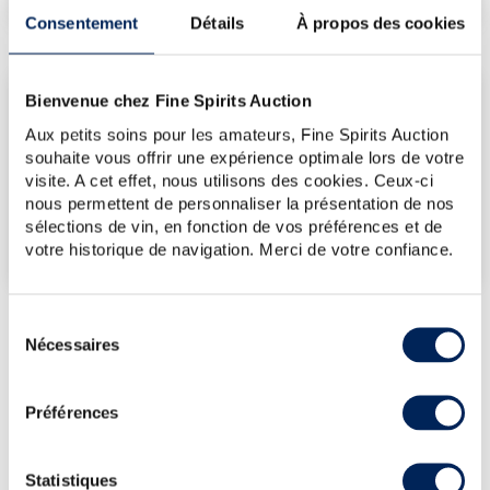
Consentement
Détails
À propos des cookies
LES DERNIÈRES ADJUDICATIONS
Bienvenue chez Fine Spirits Auction
Aux petits soins pour les amateurs, Fine Spirits Auction
17/07/2026
226€
souhaite vous offrir une expérience optimale lors de votre
VOUS POSSÉDEZ
visite. A cet effet, nous utilisons des cookies. Ceux-ci
UN SPIRITUEUX IDENTIQUE ?
nous permettent de personnaliser la présentation de nos
sélections de vin, en fonction de vos préférences et de
VENDEZ-LE !
votre historique de navigation. Merci de votre confiance.
Sélection
Nécessaires
du
consentement
PRÉSENTATION DU LOT
CHARTREUSE OF. VERTE V.E.P. (20CL.)
Préférences
LA CUVÉE
Statistiques