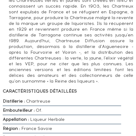
les Chartreuses vertes et jaunes sont créées en 1840 et
connaissent un succès rapide. En 1903, les Chartreux
sont expulsés de France et se réfugient en Espagne, à
Tarragone, pour produire la Chartreuse malgré la revente
de la marque un groupe de liquoristes. Ils la récupèrent
en 1929 et reviennent produire en France même si la
distillerie de Tarragone continue ses activités jusqu'en
1989. Aujourd'hui, Chartreuse Diffusion assure la
production, désormais à la distillerie d'Aigueneoire -
après la Fourvoirie et Voiron -, et la distribution des
différentes Chartreuses : la verte, la jaune, l'élixir végétal
et les VEP, pour ne citer que les plus connues. Les
anciennes versions et les éditions limitées font les
délices des amateurs et des collectionneurs de celle
qu'on surnomme « la Reine des liqueurs ».
CARACTÉRISTIQUES DÉTAILLÉES
Distillerie :
Chartreuse
Embouteilleur :
Of.
Appellation :
Liqueur Herbale
Région :
France Savoie