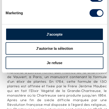
Chartreuse V.E.P. verte au format 20cl. Créées en 1963,
les V.E.P. sont élaborées comme des Chartreuses Jaunes
et Vertes classiques mais bénéficient d’un long élevage
Marketing
en demi-muids - plus petits que les foudres sans lesquels
sont élevées les autres - de chêne qui leur confère une
compléxité supplémentaire. La bouteille des V.E.P.
reprend celle de la première bouteille de Chartreuse
connue, datant de 1840. La verte titre à 54% et la jaune à
J'accepte
42%. Les indications de millésime ou d’année
d'embouteillages ont varié au fil des années ;
aujourd’hui, c’est l’année de mise en bouteille qui est
J'autorise la sélection
indiquée.
LA DISTILLERIE CHARTREUSE
Je refuse
Les origines de la Chartreuse sont obscures. En 1605, le
maréchal d'Estrées remet aux moines de la Chartreuse
de Vauvert, à Paris, un manuscrit contenant la formule
d'un élixir de plantes. En 1764, cette formule de 130
plantes est affinée et fixée par le Frère Jérôme Maubec
qui en fait l'Elixir Végétal de la Grande-Chartreuse, le
monastère où la Chartreuse sera produite jusqu'en 1864.
Après une fin de siècle difficile marquée par une
Révolution française mal disposée à l'égard des religieux,