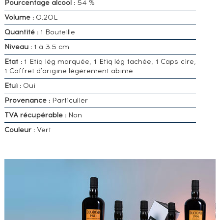
Pourcentage alcool :
54 %
Volume :
0.20L
Quantité :
1 Bouteille
Niveau :
1 à 3.5 cm
Etat :
1 Etiq lég marquée, 1 Etiq lég tachée, 1 Caps cire,
1 Coffret d'origine légèrement abimé
Etui :
Oui
Provenance :
Particulier
TVA récupérable :
Non
Couleur :
Vert
VOUS
POSSÉDEZ
UN
SPIRITUEUX
IDENTIQUE