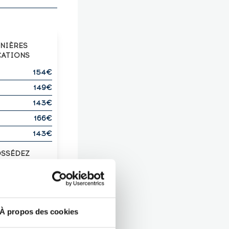
RNIÈRES
CATIONS
154€
149€
143€
166€
143€
OSSÉDEZ
UX IDENTIQUE
?
Z-LE !
À propos des cookies