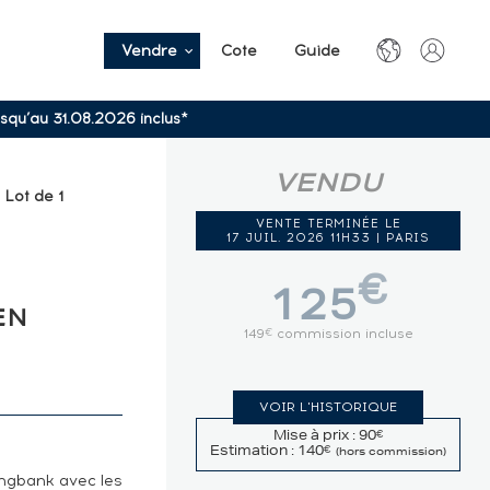
Vendre
Cote
Guide
usqu’au 31.08.2026 inclus*
VENDU
 Lot de 1
VENTE TERMINÉE LE
17 JUIL. 2026 11H33 | PARIS
€
125
EN
149
commission incluse
€
VOIR L'HISTORIQUE
Mise à prix : 90
€
Estimation : 140
€
(hors commission)
ingbank avec les