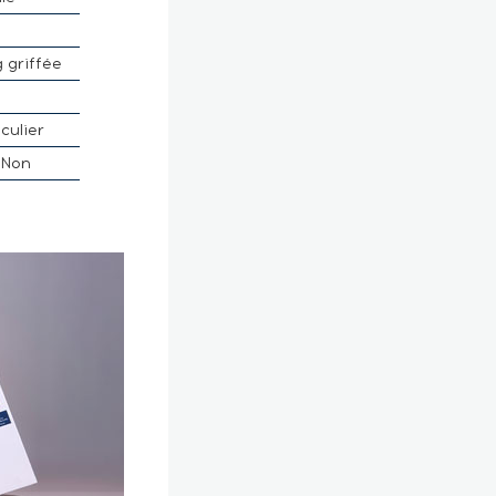
g griffée
culier
Non