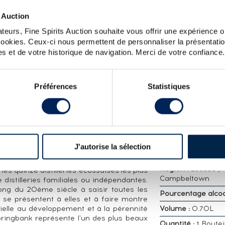
 Auction
LOT
teurs, Fine Spirits Auction souhaite vous offrir une expérience op
F. GREEN LABEL
 cookies. Ceux-ci nous permettent de personnaliser la présentatio
s et de votre historique de navigation. Merci de votre confiance.
CARACTÉRISTIQ
DÉTAILLÉES
Préférences
Statistiques
de la gamme officielle de Springbank avec
 ans. Elle se distingue par une maturation
Distillerie :
Spring
Embouteilleur :
Of
Age :
15 ans
rie en production. Propriétaires : J&A
Appellation :
Single
J'autorise la sélection
Whisky
Région :
Ecosse ,
les quinze distilleries écossaises les plus
Campbeltown
distilleries familiales ou indépendantes.
ong du 20ème siècle à saisir toutes les
Pourcentage alcool
se présentent à elles et à faire montre
tielle au développement et à la pérennité
Volume :
0.70L
 Springbank représente l'un des plus beaux
Quantité :
1 Boutei