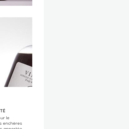
TÉ
ur le
s enchères
ts apportée