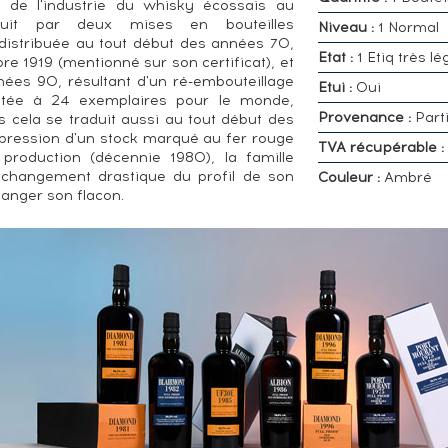
s de l'industrie du whisky écossais au
duit par deux mises en bouteilles
Niveau :
1 Normal
t distribuée au tout début des années 70,
Etat :
1 Etiq très lé
re 1919 (mentionné sur son certificat), et
nnées 90, résultant d'un ré-embouteillage
Etui :
Oui
limitée à 24 exemplaires pour le monde,
Provenance :
Parti
is cela se traduit aussi au tout début des
pression d'un stock marqué au fer rouge
TVA récupérable :
roduction (décennie 1980), la famille
n changement drastique du profil de son
Couleur :
Ambré
hanger son flacon.