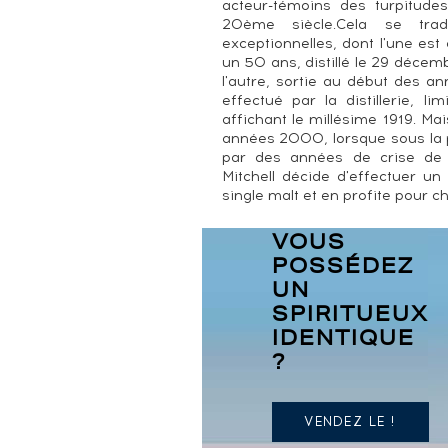
acteur-témoins des turpitude
20ème siècle.Cela se tra
exceptionnelles, dont l'une es
un 50 ans, distillé le 29 décemb
l'autre, sortie au début des a
effectué par la distillerie, 
affichant le millésime 1919. Ma
années 2000, lorsque sous la 
par des années de crise de p
Mitchell décide d'effectuer u
single malt et en profite pour c
VOUS
POSSÉDEZ
UN
SPIRITUEUX
IDENTIQUE
?
VENDEZ LE !