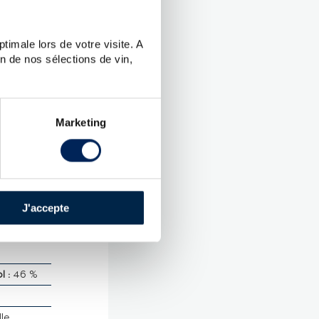
timale lors de votre visite. A
n de nos sélections de vin,
UES
Marketing
bank
.
 Malt
J'accepte
 :
46 %
lle