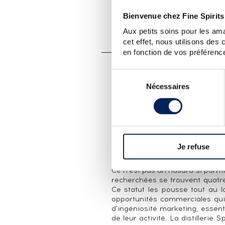
Bienvenue chez Fine Spirits
PRÉSENTATION DU 
Aux petits soins pour les ama
SPRINGBANK 15 YEARS O
cet effet, nous utilisons des
en fonction de vos préférence
LA CUVÉE
Sélection
Nécessaires
du
Springbank 15 ans fait partie 
consentement
les 10 ans, 12 ans, 18 ans et 21
en fût de sherry.
LA DISTILLERIE SPRINGBANK
Ecosse, Campbeltown. Distille
Je refuse
Mitchell & Co Ltd
Ce n'est pas un hasard si parmi 
recherchées se trouvent quatre 
Ce statut les pousse tout au l
opportunités commerciales qui 
d'ingéniosité marketing, essen
de leur activité. La distillerie