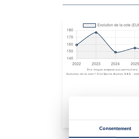
Prix moyen proposé aux particuliers.
Evolution de la cote © Fine Spirits Auction S.A.S. - (c
Consentement