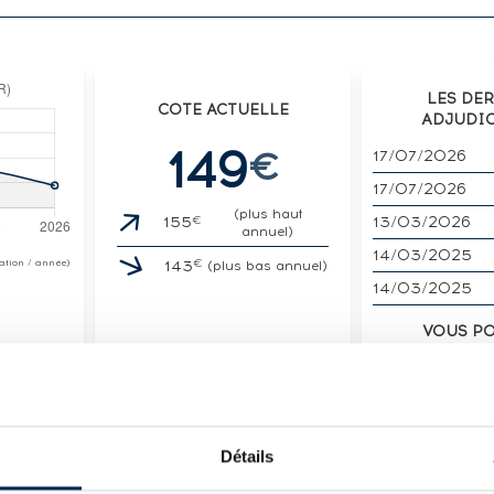
LES DE
COTE ACTUELLE
ADJUDI
149
€
17/07/2026
17/07/2026
(plus haut
€
13/03/2026
155
annuel)
14/03/2025
€
otation / année)
143
(plus bas annuel)
14/03/2025
VOUS P
UN SPIRITUE
VENDE
Détails