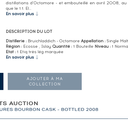
distillations d'Octomore - et embouteillé en avril 2008,
que le 1.1. El…
En savoir plus
DESCRIPTION DU LOT
Distillerie :
Bruichladdich - Octomore
Appellation :
Single Mal
Région :
Ecosse , Islay
Quantité :
1 Bouteille
Niveau :
1 Norma
Etat :
1 Etiq très lég marquée
En savoir plus
AJOUTER À MA
COLLECTION
ITS AUCTION
URES BOURBON CASK - BOTTLED 2008