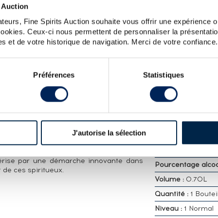
LOT
 Auction
URES BOURBON CASK - BOTTLED 2008
teurs, Fine Spirits Auction souhaite vous offrir une expérience op
 cookies. Ceux-ci nous permettent de personnaliser la présentatio
s et de votre historique de navigation. Merci de votre confiance.
CARACTÉRISTIQ
DÉTAILLÉES
2002 - ce qui en fait une des premières
et embouteillé en avril 2008, au même
Distillerie :
Bruichl
Préférences
Statistiques
tir d'orge tourbée à 80,5ppm, il a vieilli
Octomore
ie Buffalo Trace.
Millesime :
2002
ICH - OCTOMORE
Embouteilleur :
Of
r de Bruichladdich, Jim McEwan, souhaite
Appellation :
Single
J'autorise la sélection
 au monde avec Octomore, pour compléter
Whisky
es non tourbés (Bruichalddich) et très
Région :
Ecosse , 
là de sa concentration phénolique hors du
rise par une démarche innovante dans
Pourcentage alcool
t de ces spiritueux.
Volume :
0.70L
Quantité :
1 Boutei
Niveau :
1 Normal