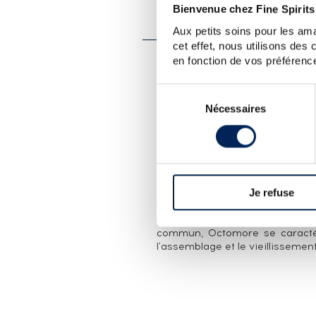
PRÉSENTATION DU 
Bienvenue chez Fine Spirits
OCTOMORE 2002 OF. FUT
Aux petits soins pour les ama
cet effet, nous utilisons des
en fonction de vos préférence
LA CUVÉE
Sélection
Octomore distillé en octobre 
distillations d'Octomore - 
Nécessaires
du
moment que le 1.1. Elaboré à par
consentement
en fût de bourbon de la distiller
LA DISTILLERIE BRUICHLADD
En 2002, le maître distillateu
Je refuse
créer le whisky le plus tourbé
la gamme, composée de whiski
tourbés (Port-Charlotte). Au-de
commun, Octomore se caracté
l'assemblage et le vieillissemen