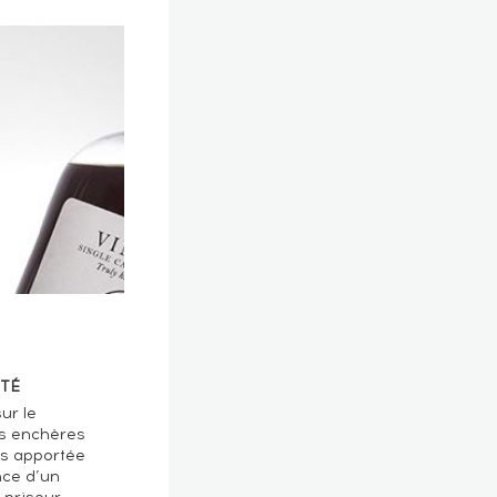
TÉ
ur le
s enchères
ts apportée
nce d’un