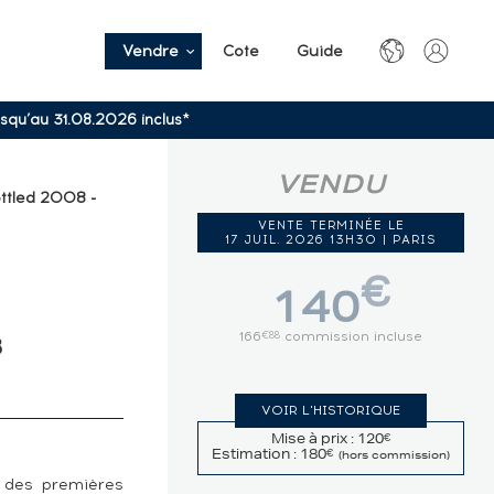
Vendre
Cote
Guide
usqu’au 31.08.2026 inclus*
VENDU
ttled 2008 -
VENTE TERMINÉE LE
17 JUIL. 2026 13H30 | PARIS
€
140
166
commission incluse
€88
8
VOIR L'HISTORIQUE
Mise à prix : 120
€
Estimation : 180
€
(hors commission)
e des premières