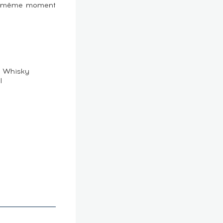
 au même moment
t Whisky
l