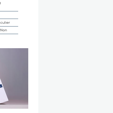
g
culier
Non