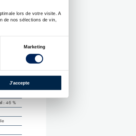
timale lors de votre visite. A
n de nos sélections de vin,
UES
addich -
Marketing
.
 Malt
J'accepte
Islay
 :
46 %
lle