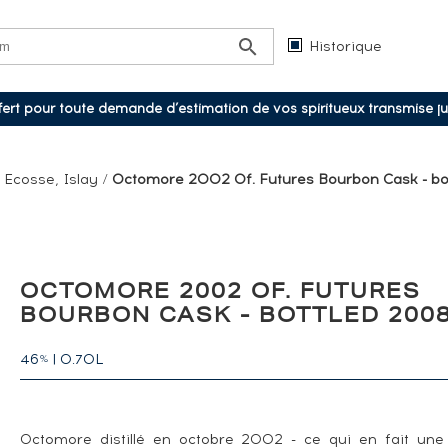
Historique
ffert pour toute demande d’estimation de vos spiritueux transmise j
/
Ecosse, Islay
/
Octomore 2002 Of. Futures Bourbon Cask - bo
OCTOMORE 2002 OF. FUTURES
BOURBON CASK - BOTTLED 200
46
|
0.70L
%
Octomore distillé en octobre 2002 - ce qui en fait un