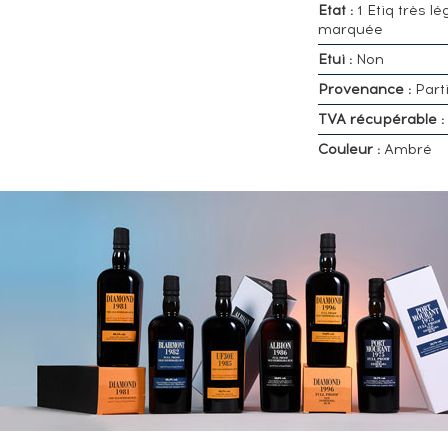
Etat :
1 Etiq très lé
marquée
Etui :
Non
Provenance :
Parti
TVA récupérable :
Couleur :
Ambré