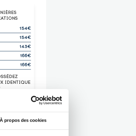
RNIÈRES
CATIONS
154€
154€
143€
166€
166€
OSSÉDEZ
UX IDENTIQUE
?
Z-LE !
À propos des cookies