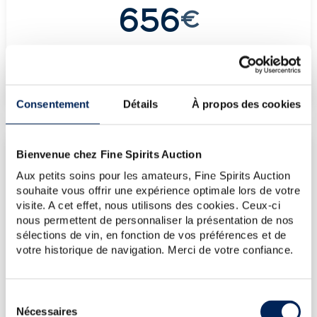
656
€
€
775
(plus haut annuel)
€
656
(plus bas annuel)
Consentement
Détails
À propos des cookies
LES DERNIÈRES ADJUDICATIONS
Bienvenue chez Fine Spirits Auction
Aux petits soins pour les amateurs, Fine Spirits Auction
17/07/2026
655€
souhaite vous offrir une expérience optimale lors de votre
03/10/2025
774€
visite. A cet effet, nous utilisons des cookies. Ceux-ci
24/01/2025
953€
nous permettent de personnaliser la présentation de nos
sélections de vin, en fonction de vos préférences et de
13/12/2024
834€
votre historique de navigation. Merci de votre confiance.
04/10/2024
953€
VOUS POSSÉDEZ
Sélection
UN SPIRITUEUX IDENTIQUE ?
Nécessaires
du