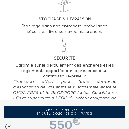
STOCKAGE & LIVRAISON
Stockage dans nos entrepôts, emballages
sécurisés, livraison avec assurances
SÉCURITÉ
Garantie sur le déroulement des enchères et les
règlements apportée par la présence d’un
commissaire-priseur
*Transport offert pour toute demande
d’estimation de vos spiritueux transmise entre le
01/07/2026 et le 31/08/2026 inclus. Conditions :
• Cave supérieure à 1 500 € : valeur moyenne de
80 € / bouteille • Pour des caves situées en
France métropolitaine, Belgique, Luxembourg
VENTE TERMINÉE LE
17 JUIL. 2026 15H00 | PARIS
€
550