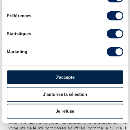
consentement
VENDEZ-LE !
Préférences
Statistiques
PRÉSENTATION DU LOT
ENMORE 21 YEARS 1986 SILVER SEAL
Marketing
WHISKY COMPANY BOTTLED 2007 SPÉCIAL
RÉSERVE
LA CUVÉE
J'accepte
Rhum de Demerara (Guyana) distillé en 1986 et
embouteillé en 2007 par Silver Seal après 21 ans
J'autorise la sélection
d'élevage. Il a été produit à la distillerie Enmore avec le
single pot still en bois Versailles, déplacé à Enmore après
la fermeture de la distillerie éponyme en 1974. Versailles
Je refuse
a été construit en bois Greenheart, un bois résistant à
l'humidité utilisé dans la construction navale mais aussi
pour les alambics pour sa capacité à débarrasser les
vapeurs de leurs composés souffrés, comme le cuivre. Il