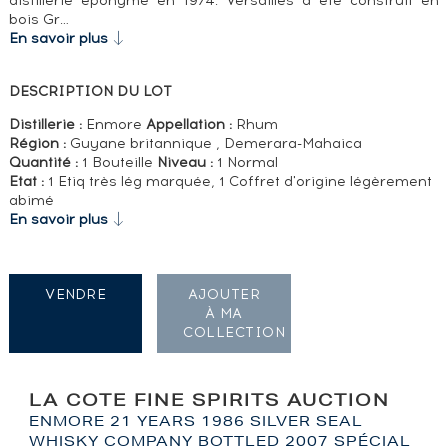
distillerie éponyme en 1974. Versailles a été construit en
bois Gr…
En savoir plus
DESCRIPTION DU LOT
Distillerie :
Enmore
Appellation :
Rhum
Région :
Guyane britannique , Demerara-Mahaica
Quantité :
1 Bouteille
Niveau :
1 Normal
Etat :
1 Etiq très lég marquée, 1 Coffret d'origine légèrement
abimé
En savoir plus
VENDRE
AJOUTER
À MA
COLLECTION
LA COTE FINE SPIRITS AUCTION
ENMORE 21 YEARS 1986 SILVER SEAL
WHISKY COMPANY BOTTLED 2007 SPÉCIAL