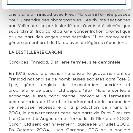
avec le rhum en 1996. Ses embouteillages de Caroni font
date. En 2005, il en a acheté de nombreux fûts suite à
une visite à Trinidad avec Fredi Marcarini l'année passée
pour y prendre des photographies. Les rhums sectionnés
par Velier ont la particularité de n'avoir été élevés que
sous climat tropical d'où une concentration aromatique
et une part des anges considérables. Il les embouteille
généralement brut de fût ou avec de légères réductions.
LA DISTILLERIE CARONI
Caraîbes, Trinidad. Distillerie fermée, site démantelé.
En 1975, sous la pression nationale, le gouvernement de
Trinidad nationalise de nombreuses sociétés dont Tate &
Lyle, géant anglais de l'exploitation sucrière et
propriétaire de Caroni Ltd depuis 1937. Mais le contexte
économique très concurrentiel provoque la fermeture
des sucreries de l'île et l'effondrement de la production
de mélasse nécessaire à la production de rhum. En
2001, le gouvernement cède ses parts de Rum Distillers
Ltd (Caroni) à Angostura et ferme la distillerie en 2002.
Caroni Ltd sera définitivement liquidée le 31 juillet 2003.
En Octobre 2004, Luca Gargano, PDG de la société