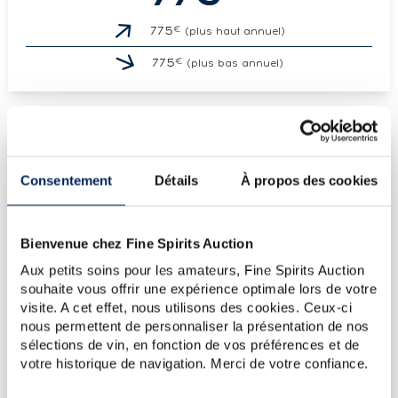
€
775
(plus haut annuel)
€
775
(plus bas annuel)
LES DERNIÈRES ADJUDICATIONS
Consentement
Détails
À propos des cookies
17/07/2026
774€
03/10/2025
774€
06/06/2025
655€
Bienvenue chez Fine Spirits Auction
24/01/2025
822€
Aux petits soins pour les amateurs, Fine Spirits Auction
souhaite vous offrir une expérience optimale lors de votre
08/12/2023
834€
visite. A cet effet, nous utilisons des cookies. Ceux-ci
nous permettent de personnaliser la présentation de nos
VOUS POSSÉDEZ
UN SPIRITUEUX IDENTIQUE ?
sélections de vin, en fonction de vos préférences et de
votre historique de navigation. Merci de votre confiance.
VENDEZ-LE !