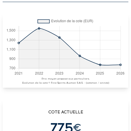
Prix moyen proposé aux particuliers.
Evolution de la cote © Fine Spirits Auction S.A.S. - (cotation / année)
COTE ACTUELLE
775
€