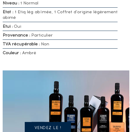
Niveau :
1 Normal
Etat :
1 Etiq lég abîmée, 1 Coffret d'origine légèrement
abimé
Etui :
Oui
Provenance :
Particulier
TVA récupérable :
Non
Couleur :
Ambré
VOUS
POSSÉDEZ
UN
SPIRITUEUX
IDENTIQUE
?
VENDEZ LE !