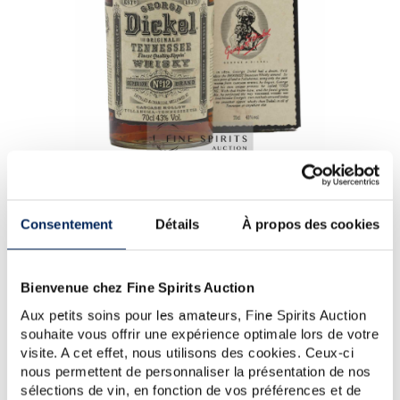
George Dickel Of. N°12 Superior Brand (43°) - George
Dickel (Ambré)
Consentement
Détails
À propos des cookies
Tennessee Whiskey Georges Dickel distillé à Cascade
Hollow.
Bienvenue chez Fine Spirits Auction
Aux petits soins pour les amateurs, Fine Spirits Auction
souhaite vous offrir une expérience optimale lors de votre
visite. A cet effet, nous utilisons des cookies. Ceux-ci
nous permettent de personnaliser la présentation de nos
TOUTES LES COTES
sélections de vin, en fonction de vos préférences et de