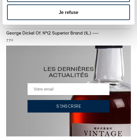
----
39
€
Je refuse
Statistiques cote ----
George Dickel Of. N°12 Superior Brand (1L.) ----
77
€
Statistiques cote ----
George Dickel 15 years Of. Single Barrel ----
LES DERNIÈRES
20
€
ACTUALITÉS
Statistiques cote ----
George Dickel Of. N°12 Superior Brand (43°) ----
83
€
Statistiques cote ----